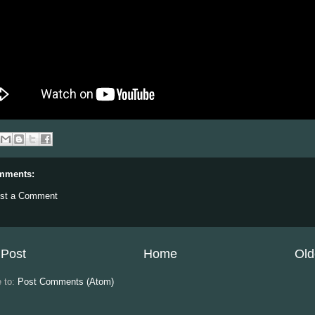
mments:
st a Comment
Post
Home
Old
e to:
Post Comments (Atom)