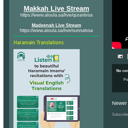
Makkah Live Stream
https://www.aloula.sa/live/qurantvsa
Madeenah Live Stream
https://www.aloula.sa/live/sunnatvsa
Haramain Translations
No co
Po
Newer 
Subscrib