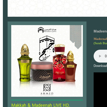
Madeena
Madeenah
(Surah Bu
Download
Makkah & Madeenah LIVE HD.