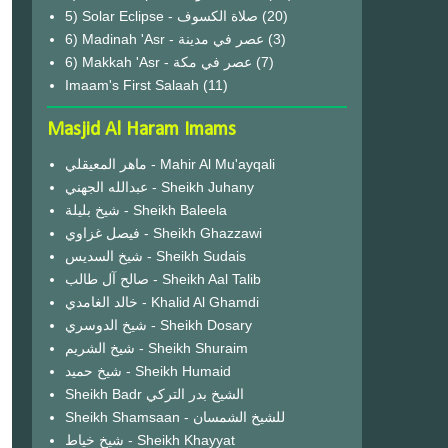
(20)
6) Madinah 'Asr - عصر في مدينة
(3)
6) Makkah 'Asr - عصر في مكة
(7)
Imaam's First Salaah
(11)
Masjid Al Haram Imams
ماهر المعيقلي - Mahir Al Mu'ayqali
عبدالله الجهني - Sheikh Juhany
شيخ بليلة - Sheikh Baleela
فيصل غزاوي - Sheikh Ghazzawi
شيخ السديس - Sheikh Sudais
صالح آل طالب - Sheikh Aal Talib
خالد الغامدي - Khalid Al Ghamdi
شيخ الدوسري - Sheikh Dosary
شيخ الشريم - Sheikh Shuraim
شيخ حميد - Sheikh Humaid
Sheikh Badr الشيخ بدر التركي
Sheikh Shamsaan - للشيخ الشمسان
شيخ خياط - Sheikh Khayyat