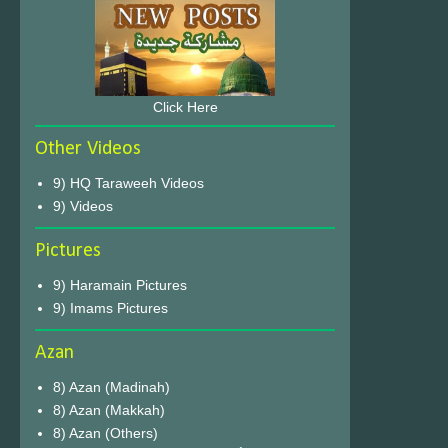
Click Here
Other Videos
9) HQ Taraweeh Videos
9) Videos
Pictures
9) Haramain Pictures
9) Imams Pictures
Azan
8) Azan (Madinah)
8) Azan (Makkah)
8) Azan (Others)