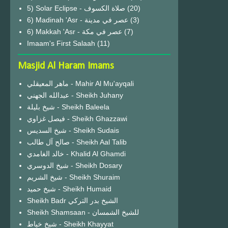
(20)
6) Madinah 'Asr - عصر في مدينة
(3)
6) Makkah 'Asr - عصر في مكة
(7)
Imaam's First Salaah
(11)
Masjid Al Haram Imams
ماهر المعيقلي - Mahir Al Mu'ayqali
عبدالله الجهني - Sheikh Juhany
شيخ بليلة - Sheikh Baleela
فيصل غزاوي - Sheikh Ghazzawi
شيخ السديس - Sheikh Sudais
صالح آل طالب - Sheikh Aal Talib
خالد الغامدي - Khalid Al Ghamdi
شيخ الدوسري - Sheikh Dosary
شيخ الشريم - Sheikh Shuraim
شيخ حميد - Sheikh Humaid
Sheikh Badr الشيخ بدر التركي
Sheikh Shamsaan - للشيخ الشمسان
شيخ خياط - Sheikh Khayyat