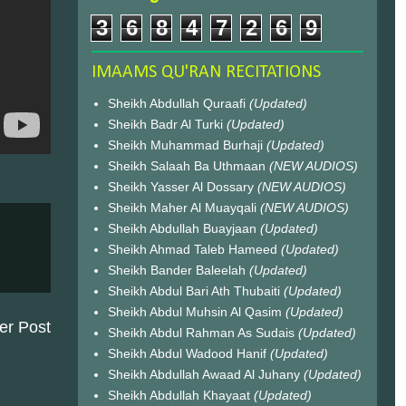
3
6
8
4
7
2
6
9
IMAAMS QU'RAN RECITATIONS
Sheikh Abdullah Quraafi
(Updated)
Sheikh Badr Al Turki
(Updated)
Sheikh Muhammad Burhaji
(Updated)
Sheikh Salaah Ba Uthmaan
(NEW AUDIOS)
Sheikh Yasser Al Dossary
(NEW AUDIOS)
Sheikh Maher Al Muayqali
(NEW AUDIOS)
Sheikh Abdullah Buayjaan
(Updated)
Sheikh Ahmad Taleb Hameed
(Updated)
Sheikh Bander Baleelah
(Updated)
Sheikh Abdul Bari Ath Thubaiti
(Updated)
Sheikh Abdul Muhsin Al Qasim
(Updated)
er Post
Sheikh Abdul Rahman As Sudais
(Updated)
Sheikh Abdul Wadood Hanif
(Updated)
Sheikh Abdullah Awaad Al Juhany
(Updated)
Sheikh Abdullah Khayaat
(Updated)