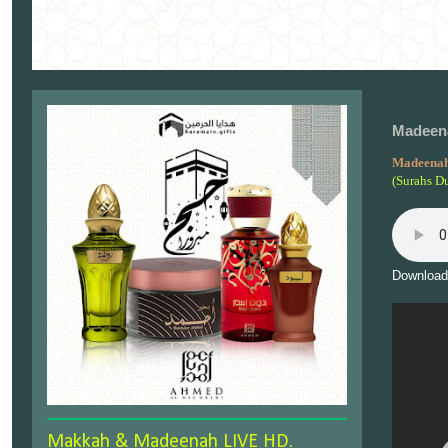
Madeena
Madeenah
(Surahs D
Download
Makkah & Madeenah LIVE HD.