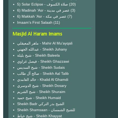
(20)
6) Madinah 'Asr - عصر في مدينة
(3)
6) Makkah 'Asr - عصر في مكة
(7)
Imaam's First Salaah
(11)
Masjid Al Haram Imams
ماهر المعيقلي - Mahir Al Mu'ayqali
عبدالله الجهني - Sheikh Juhany
شيخ بليلة - Sheikh Baleela
فيصل غزاوي - Sheikh Ghazzawi
شيخ السديس - Sheikh Sudais
صالح آل طالب - Sheikh Aal Talib
خالد الغامدي - Khalid Al Ghamdi
شيخ الدوسري - Sheikh Dosary
شيخ الشريم - Sheikh Shuraim
شيخ حميد - Sheikh Humaid
Sheikh Badr الشيخ بدر التركي
Sheikh Shamsaan - للشيخ الشمسان
شيخ خياط - Sheikh Khayyat