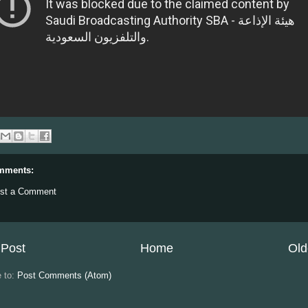
mments:
st a Comment
Post
Home
Old
e to:
Post Comments (Atom)