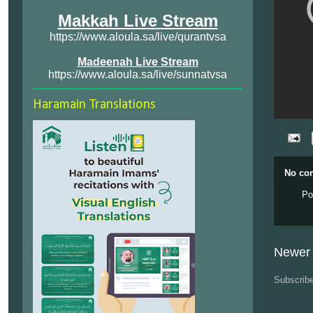
Makkah Live Stream
https://www.aloula.sa/live/qurantvsa
Madeenah Live Stream
https://www.aloula.sa/live/sunnatvsa
Haramain Translations
No co
Po
Newer 
Subscrib