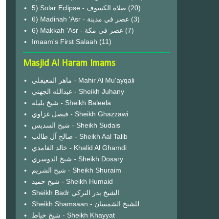
(20)
6) Madinah 'Asr - عصر في مدينة
(3)
6) Makkah 'Asr - عصر في مكة
(7)
Imaam's First Salaah
(11)
Masjid Al Haram Imams
ماهر المعيقلي - Mahir Al Mu'ayqali
عبدالله الجهني - Sheikh Juhany
شيخ بليلة - Sheikh Baleela
فيصل غزاوي - Sheikh Ghazzawi
شيخ السديس - Sheikh Sudais
صالح آل طالب - Sheikh Aal Talib
خالد الغامدي - Khalid Al Ghamdi
شيخ الدوسري - Sheikh Dosary
شيخ الشريم - Sheikh Shuraim
شيخ حميد - Sheikh Humaid
Sheikh Badr الشيخ بدر التركي
Sheikh Shamsaan - للشيخ الشمسان
شيخ خياط - Sheikh Khayyat