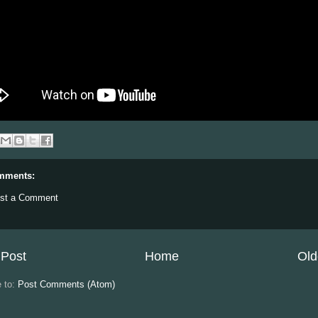
mments:
st a Comment
Post
Home
Old
e to:
Post Comments (Atom)