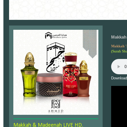
Makkah 
Makkah '
(Surah Sh
Download
Makkah & Madeenah LIVE HD.