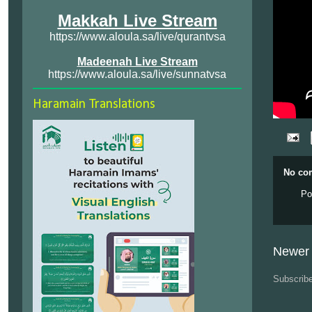
Makkah Live Stream
https://www.aloula.sa/live/qurantvsa
Madeenah Live Stream
https://www.aloula.sa/live/sunnatvsa
Haramain Translations
No co
Po
Newer 
Subscrib