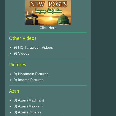
Click Here
Other Videos
9) HQ Taraweeh Videos
9) Videos
Pictures
9) Haramain Pictures
9) Imams Pictures
Azan
8) Azan (Madinah)
8) Azan (Makkah)
8) Azan (Others)