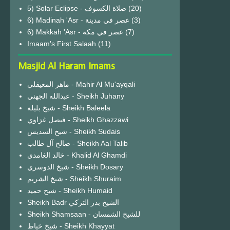
(20)
6) Madinah 'Asr - عصر في مدينة
(3)
6) Makkah 'Asr - عصر في مكة
(7)
Imaam's First Salaah
(11)
Masjid Al Haram Imams
ماهر المعيقلي - Mahir Al Mu'ayqali
عبدالله الجهني - Sheikh Juhany
شيخ بليلة - Sheikh Baleela
فيصل غزاوي - Sheikh Ghazzawi
شيخ السديس - Sheikh Sudais
صالح آل طالب - Sheikh Aal Talib
خالد الغامدي - Khalid Al Ghamdi
شيخ الدوسري - Sheikh Dosary
شيخ الشريم - Sheikh Shuraim
شيخ حميد - Sheikh Humaid
Sheikh Badr الشيخ بدر التركي
Sheikh Shamsaan - للشيخ الشمسان
شيخ خياط - Sheikh Khayyat