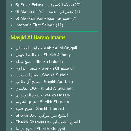
(20)
6) Madinah 'Asr - عصر في مدينة
(3)
6) Makkah 'Asr - عصر في مكة
(7)
Imaam's First Salaah
(11)
Masjid Al Haram Imams
ماهر المعيقلي - Mahir Al Mu'ayqali
عبدالله الجهني - Sheikh Juhany
شيخ بليلة - Sheikh Baleela
فيصل غزاوي - Sheikh Ghazzawi
شيخ السديس - Sheikh Sudais
صالح آل طالب - Sheikh Aal Talib
خالد الغامدي - Khalid Al Ghamdi
شيخ الدوسري - Sheikh Dosary
شيخ الشريم - Sheikh Shuraim
شيخ حميد - Sheikh Humaid
Sheikh Badr الشيخ بدر التركي
Sheikh Shamsaan - للشيخ الشمسان
شيخ خياط - Sheikh Khayyat