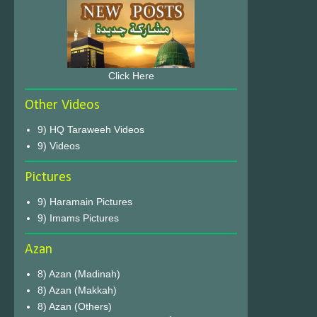
Click Here
Other Videos
9) HQ Taraweeh Videos
9) Videos
Pictures
9) Haramain Pictures
9) Imams Pictures
Azan
8) Azan (Madinah)
8) Azan (Makkah)
8) Azan (Others)