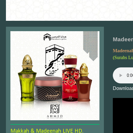
Madeen
Madeenah
(Surahs L
Download
Makkah & Madeenah LIVE HD.