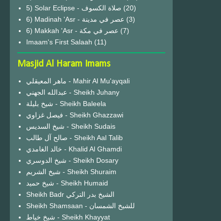
(20)
6) Madinah 'Asr - عصر في مدينة
(3)
6) Makkah 'Asr - عصر في مكة
(7)
Imaam's First Salaah
(11)
Masjid Al Haram Imams
ماهر المعيقلي - Mahir Al Mu'ayqali
عبدالله الجهني - Sheikh Juhany
شيخ بليلة - Sheikh Baleela
فيصل غزاوي - Sheikh Ghazzawi
شيخ السديس - Sheikh Sudais
صالح آل طالب - Sheikh Aal Talib
خالد الغامدي - Khalid Al Ghamdi
شيخ الدوسري - Sheikh Dosary
شيخ الشريم - Sheikh Shuraim
شيخ حميد - Sheikh Humaid
Sheikh Badr الشيخ بدر التركي
Sheikh Shamsaan - للشيخ الشمسان
شيخ خياط - Sheikh Khayyat