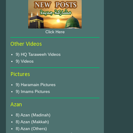
Click Here
Other Videos
9) HQ Taraweeh Videos
9) Videos
Pictures
9) Haramain Pictures
9) Imams Pictures
Azan
8) Azan (Madinah)
8) Azan (Makkah)
8) Azan (Others)