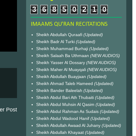
3
6
8
5
0
2
1
0
IMAAMS QU'RAN RECITATIONS
Sheikh Abdullah Quraafi
(Updated)
Sheikh Badr Al Turki
(Updated)
Sheikh Muhammad Burhaji
(Updated)
Sheikh Salaah Ba Uthmaan
(NEW AUDIOS)
Sheikh Yasser Al Dossary
(NEW AUDIOS)
Sheikh Maher Al Muayqali
(NEW AUDIOS)
Sheikh Abdullah Buayjaan
(Updated)
Sheikh Ahmad Taleb Hameed
(Updated)
Sheikh Bander Baleelah
(Updated)
Sheikh Abdul Bari Ath Thubaiti
(Updated)
Sheikh Abdul Muhsin Al Qasim
(Updated)
er Post
Sheikh Abdul Rahman As Sudais
(Updated)
Sheikh Abdul Wadood Hanif
(Updated)
Sheikh Abdullah Awaad Al Juhany
(Updated)
Sheikh Abdullah Khayaat
(Updated)