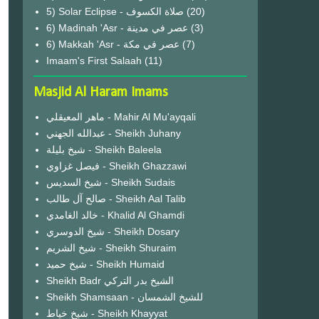
(20)
6) Madinah 'Asr - عصر في مدينة
(3)
6) Makkah 'Asr - عصر في مكة
(7)
Imaam's First Salaah
(11)
Masjid Al Haram Imams
ماهر المعيقلي - Mahir Al Mu'ayqali
عبدالله الجهني - Sheikh Juhany
شيخ بليلة - Sheikh Baleela
فيصل غزاوي - Sheikh Ghazzawi
شيخ السديس - Sheikh Sudais
صالح آل طالب - Sheikh Aal Talib
خالد الغامدي - Khalid Al Ghamdi
شيخ الدوسري - Sheikh Dosary
شيخ الشريم - Sheikh Shuraim
شيخ حميد - Sheikh Humaid
Sheikh Badr الشيخ بدر التركي
Sheikh Shamsaan - للشيخ الشمسان
شيخ خياط - Sheikh Khayyat