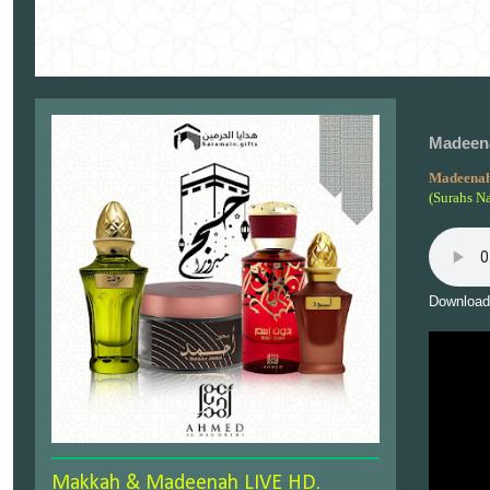
Madeena
Madeenah
(Surahs N
Download
Makkah & Madeenah LIVE HD.