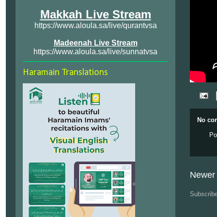
Makkah Live Stream
https://www.aloula.sa/live/qurantvsa
Madeenah Live Stream
https://www.aloula.sa/live/sunnatvsa
Haramain Translations
No co
Po
Newer 
Subscrib