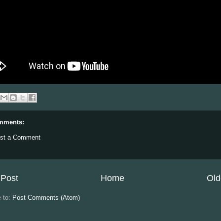
mments:
st a Comment
Post
Home
Old
e to:
Post Comments (Atom)