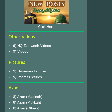
Click Here
Other Videos
9) HQ Taraweeh Videos
9) Videos
Pictures
9) Haramain Pictures
9) Imams Pictures
Azan
8) Azan (Madinah)
8) Azan (Makkah)
8) Azan (Others)