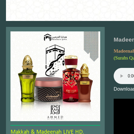
Madeen
Madeenah
(Surahs Q
Download
Makkah & Madeenah LIVE HD.