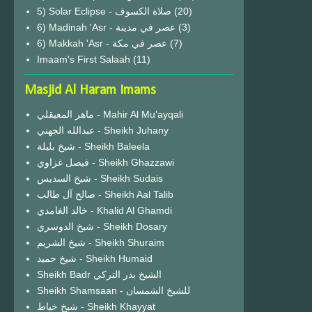
(20)
6) Madinah 'Asr - عصر في مدينة
(3)
6) Makkah 'Asr - عصر في مكة
(7)
Imaam's First Salaah
(11)
Masjid Al Haram Imams
ماهر المعيقلي - Mahir Al Mu'ayqali
عبدالله الجهني - Sheikh Juhany
شيخ بليلة - Sheikh Baleela
فيصل غزاوي - Sheikh Ghazzawi
شيخ السديس - Sheikh Sudais
صالح آل طالب - Sheikh Aal Talib
خالد الغامدي - Khalid Al Ghamdi
شيخ الدوسري - Sheikh Dosary
شيخ الشريم - Sheikh Shuraim
شيخ حميد - Sheikh Humaid
Sheikh Badr الشيخ بدر التركي
Sheikh Shamsaan - للشيخ الشمسان
شيخ خياط - Sheikh Khayyat