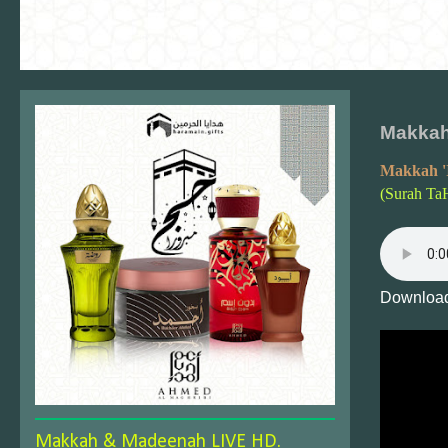
Makkah
Makkah '
(Surah Ta
Download
Makkah & Madeenah LIVE HD.