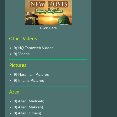
Click Here
Other Videos
9) HQ Taraweeh Videos
9) Videos
Pictures
9) Haramain Pictures
9) Imams Pictures
Azan
8) Azan (Madinah)
8) Azan (Makkah)
8) Azan (Others)