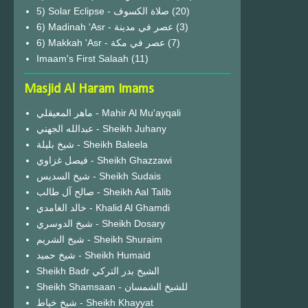
(20)
6) Madinah 'Asr - عصر في مدينة
(3)
6) Makkah 'Asr - عصر في مكة
(7)
Imaam's First Salaah
(11)
Masjid Al Haram Imams
ماهر المعيقلي - Mahir Al Mu'ayqali
عبدالله الجهني - Sheikh Juhany
شيخ بليلة - Sheikh Baleela
فيصل غزاوي - Sheikh Ghazzawi
شيخ السديس - Sheikh Sudais
صالح آل طالب - Sheikh Aal Talib
خالد الغامدي - Khalid Al Ghamdi
شيخ الدوسري - Sheikh Dosary
شيخ الشريم - Sheikh Shuraim
شيخ حميد - Sheikh Humaid
Sheikh Badr الشيخ بدر التركي
Sheikh Shamsaan - للشيخ الشمسان
شيخ خياط - Sheikh Khayyat