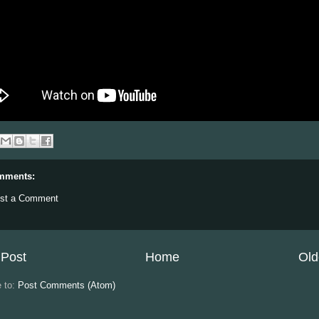
mments:
st a Comment
Post
Home
Old
e to:
Post Comments (Atom)