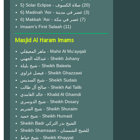
(20)
6) Madinah 'Asr - عصر في مدينة
(3)
6) Makkah 'Asr - عصر في مكة
(7)
Imaam's First Salaah
(11)
Masjid Al Haram Imams
ماهر المعيقلي - Mahir Al Mu'ayqali
عبدالله الجهني - Sheikh Juhany
شيخ بليلة - Sheikh Baleela
فيصل غزاوي - Sheikh Ghazzawi
شيخ السديس - Sheikh Sudais
صالح آل طالب - Sheikh Aal Talib
خالد الغامدي - Khalid Al Ghamdi
شيخ الدوسري - Sheikh Dosary
شيخ الشريم - Sheikh Shuraim
شيخ حميد - Sheikh Humaid
Sheikh Badr الشيخ بدر التركي
Sheikh Shamsaan - للشيخ الشمسان
شيخ خياط - Sheikh Khayyat