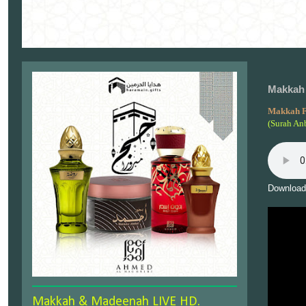
Makkah 
Makkah F
(Surah An
Download
Makkah & Madeenah LIVE HD.