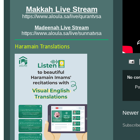
Makkah Live Stream
https://www.aloula.sa/live/qurantvsa
Madeenah Live Stream
https://www.aloula.sa/live/sunnatvsa
Haramain Translations
No co
Po
Newer 
Subscrib