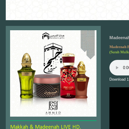
Madeenah
Madeenah F
(Surah Mulk
Download 1
Makkah & Madeenah LIVE HD.