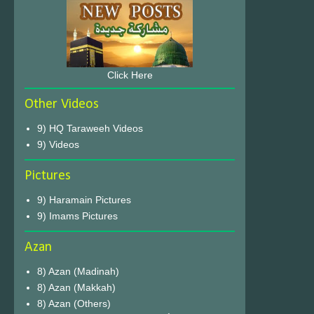
Click Here
Other Videos
9) HQ Taraweeh Videos
9) Videos
Pictures
9) Haramain Pictures
9) Imams Pictures
Azan
8) Azan (Madinah)
8) Azan (Makkah)
8) Azan (Others)