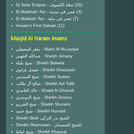
(20)
6) Madinah 'Asr - عصر في مدينة
(3)
6) Makkah 'Asr - عصر في مكة
(7)
Imaam's First Salaah
(11)
Masjid Al Haram Imams
ماهر المعيقلي - Mahir Al Mu'ayqali
عبدالله الجهني - Sheikh Juhany
شيخ بليلة - Sheikh Baleela
فيصل غزاوي - Sheikh Ghazzawi
شيخ السديس - Sheikh Sudais
صالح آل طالب - Sheikh Aal Talib
خالد الغامدي - Khalid Al Ghamdi
شيخ الدوسري - Sheikh Dosary
شيخ الشريم - Sheikh Shuraim
شيخ حميد - Sheikh Humaid
Sheikh Badr الشيخ بدر التركي
Sheikh Shamsaan - للشيخ الشمسان
شيخ خياط - Sheikh Khayyat