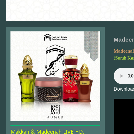
Madeen
Madeenah
(Surah Kaf
Download
Makkah & Madeenah LIVE HD.