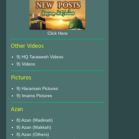
Click Here
Other Videos
9) HQ Taraweeh Videos
9) Videos
Pictures
9) Haramain Pictures
9) Imams Pictures
Azan
8) Azan (Madinah)
8) Azan (Makkah)
8) Azan (Others)