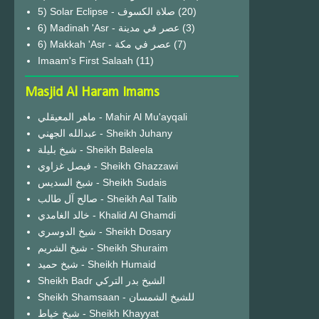
(20)
6) Madinah 'Asr - عصر في مدينة
(3)
6) Makkah 'Asr - عصر في مكة
(7)
Imaam's First Salaah
(11)
Masjid Al Haram Imams
ماهر المعيقلي - Mahir Al Mu'ayqali
عبدالله الجهني - Sheikh Juhany
شيخ بليلة - Sheikh Baleela
فيصل غزاوي - Sheikh Ghazzawi
شيخ السديس - Sheikh Sudais
صالح آل طالب - Sheikh Aal Talib
خالد الغامدي - Khalid Al Ghamdi
شيخ الدوسري - Sheikh Dosary
شيخ الشريم - Sheikh Shuraim
شيخ حميد - Sheikh Humaid
Sheikh Badr الشيخ بدر التركي
Sheikh Shamsaan - للشيخ الشمسان
شيخ خياط - Sheikh Khayyat