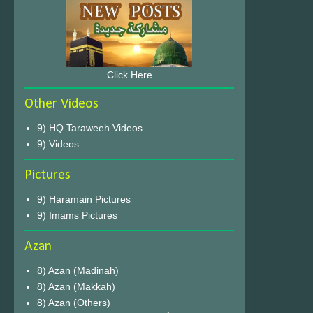
Click Here
Other Videos
9) HQ Taraweeh Videos
9) Videos
Pictures
9) Haramain Pictures
9) Imams Pictures
Azan
8) Azan (Madinah)
8) Azan (Makkah)
8) Azan (Others)