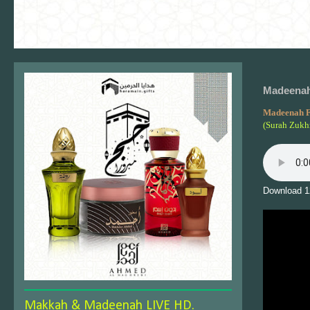
Madeenah 
Madeenah F
(Surah Zukh
Download 1
Makkah & Madeenah LIVE HD.