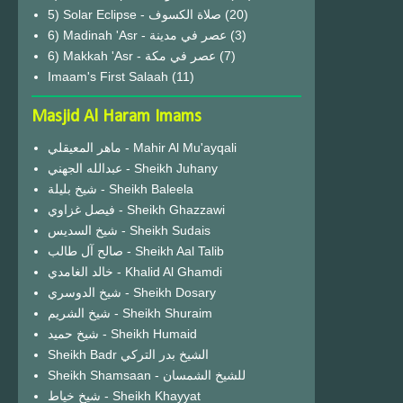
(20)
6) Madinah 'Asr - عصر في مدينة
(3)
6) Makkah 'Asr - عصر في مكة
(7)
Imaam's First Salaah
(11)
Masjid Al Haram Imams
ماهر المعيقلي - Mahir Al Mu'ayqali
عبدالله الجهني - Sheikh Juhany
شيخ بليلة - Sheikh Baleela
فيصل غزاوي - Sheikh Ghazzawi
شيخ السديس - Sheikh Sudais
صالح آل طالب - Sheikh Aal Talib
خالد الغامدي - Khalid Al Ghamdi
شيخ الدوسري - Sheikh Dosary
شيخ الشريم - Sheikh Shuraim
شيخ حميد - Sheikh Humaid
Sheikh Badr الشيخ بدر التركي
Sheikh Shamsaan - للشيخ الشمسان
شيخ خياط - Sheikh Khayyat