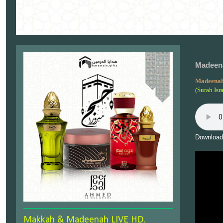
Madeena
Madeenah
(Surah Isr
Download
Makkah & Madeenah LIVE HD.