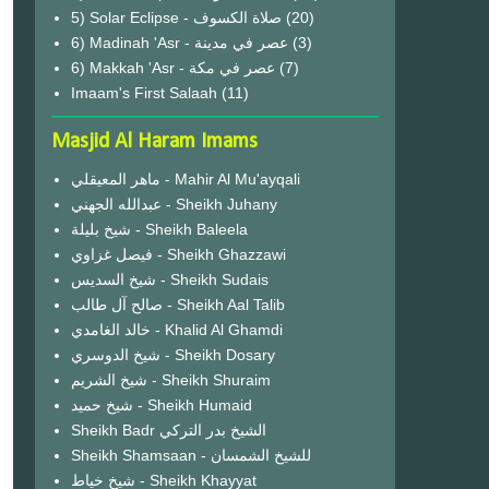
(20)
6) Madinah 'Asr - عصر في مدينة
(3)
6) Makkah 'Asr - عصر في مكة
(7)
Imaam's First Salaah
(11)
Masjid Al Haram Imams
ماهر المعيقلي - Mahir Al Mu'ayqali
عبدالله الجهني - Sheikh Juhany
شيخ بليلة - Sheikh Baleela
فيصل غزاوي - Sheikh Ghazzawi
شيخ السديس - Sheikh Sudais
صالح آل طالب - Sheikh Aal Talib
خالد الغامدي - Khalid Al Ghamdi
شيخ الدوسري - Sheikh Dosary
شيخ الشريم - Sheikh Shuraim
شيخ حميد - Sheikh Humaid
Sheikh Badr الشيخ بدر التركي
Sheikh Shamsaan - للشيخ الشمسان
شيخ خياط - Sheikh Khayyat