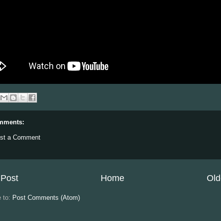
mments:
st a Comment
Post
Home
Old
e to:
Post Comments (Atom)