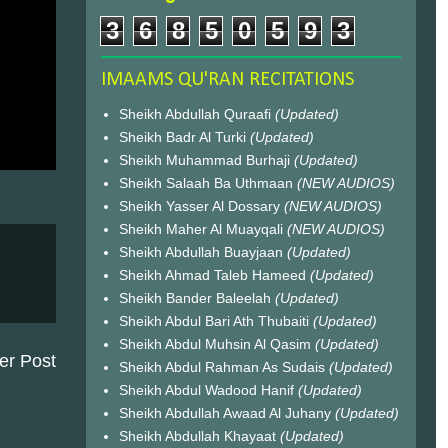
3
6
8
5
0
5
9
3
IMAAMS QU'RAN RECITATIONS
Sheikh Abdullah Quraafi
(Updated)
Sheikh Badr Al Turki
(Updated)
Sheikh Muhammad Burhaji
(Updated)
Sheikh Salaah Ba Uthmaan
(NEW AUDIOS)
Sheikh Yasser Al Dossary
(NEW AUDIOS)
Sheikh Maher Al Muayqali
(NEW AUDIOS)
Sheikh Abdullah Buayjaan
(Updated)
Sheikh Ahmad Taleb Hameed
(Updated)
Sheikh Bander Baleelah
(Updated)
Sheikh Abdul Bari Ath Thubaiti
(Updated)
Sheikh Abdul Muhsin Al Qasim
(Updated)
er Post
Sheikh Abdul Rahman As Sudais
(Updated)
Sheikh Abdul Wadood Hanif
(Updated)
Sheikh Abdullah Awaad Al Juhany
(Updated)
Sheikh Abdullah Khayaat
(Updated)