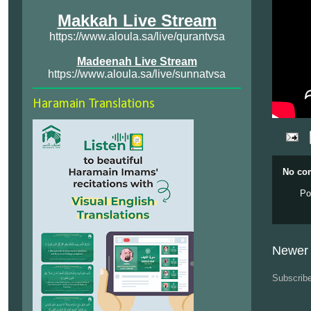
Makkah Live Stream
https://www.aloula.sa/live/qurantvsa
Madeenah Live Stream
https://www.aloula.sa/live/sunnatvsa
Haramain Translations
No co
Po
Newer 
Subscrib