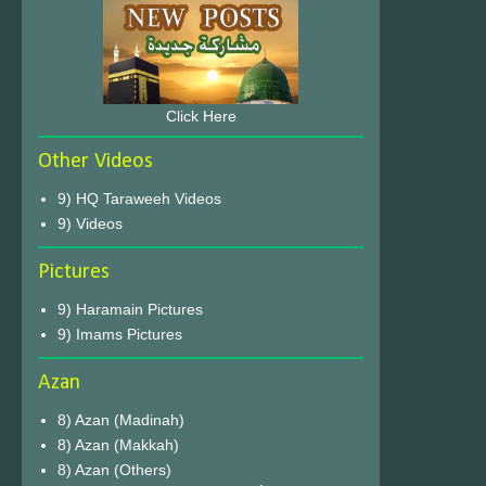
Click Here
Other Videos
9) HQ Taraweeh Videos
9) Videos
Pictures
9) Haramain Pictures
9) Imams Pictures
Azan
8) Azan (Madinah)
8) Azan (Makkah)
8) Azan (Others)