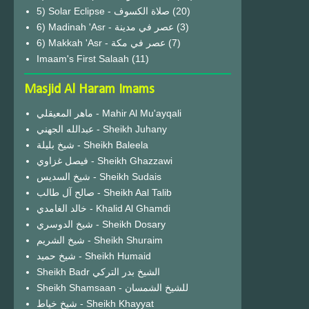
(20)
6) Madinah 'Asr - عصر في مدينة
(3)
6) Makkah 'Asr - عصر في مكة
(7)
Imaam's First Salaah
(11)
Masjid Al Haram Imams
ماهر المعيقلي - Mahir Al Mu'ayqali
عبدالله الجهني - Sheikh Juhany
شيخ بليلة - Sheikh Baleela
فيصل غزاوي - Sheikh Ghazzawi
شيخ السديس - Sheikh Sudais
صالح آل طالب - Sheikh Aal Talib
خالد الغامدي - Khalid Al Ghamdi
شيخ الدوسري - Sheikh Dosary
شيخ الشريم - Sheikh Shuraim
شيخ حميد - Sheikh Humaid
Sheikh Badr الشيخ بدر التركي
Sheikh Shamsaan - للشيخ الشمسان
شيخ خياط - Sheikh Khayyat