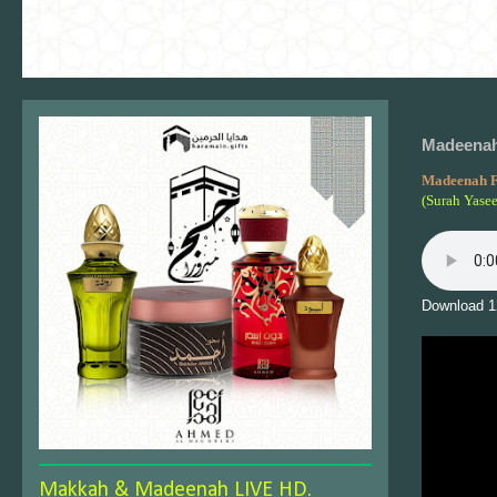
Madeenah 
Madeenah F
(Surah Yase
Download 1
Makkah & Madeenah LIVE HD.