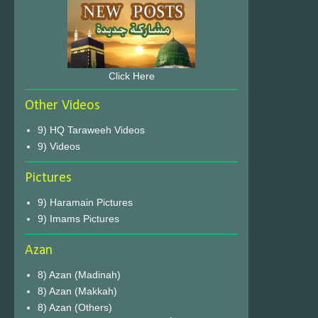
Click Here
Other Videos
9) HQ Taraweeh Videos
9) Videos
Pictures
9) Haramain Pictures
9) Imams Pictures
Azan
8) Azan (Madinah)
8) Azan (Makkah)
8) Azan (Others)