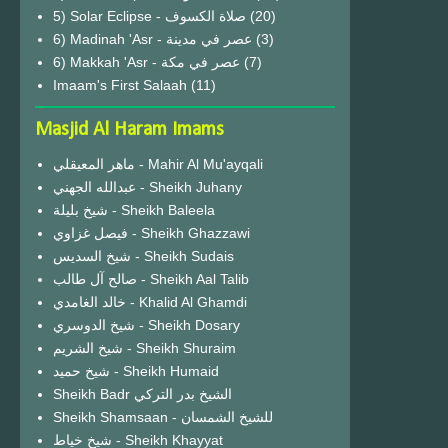
(20)
6) Madinah 'Asr - عصر في مدينة
(3)
6) Makkah 'Asr - عصر في مكة
(7)
Imaam's First Salaah
(11)
Masjid Al Haram Imams
ماهر المعيقلي - Mahir Al Mu'ayqali
عبدالله الجهني - Sheikh Juhany
شيخ بليلة - Sheikh Baleela
فيصل غزاوي - Sheikh Ghazzawi
شيخ السديس - Sheikh Sudais
صالح آل طالب - Sheikh Aal Talib
خالد الغامدي - Khalid Al Ghamdi
شيخ الدوسري - Sheikh Dosary
شيخ الشريم - Sheikh Shuraim
شيخ حميد - Sheikh Humaid
Sheikh Badr الشيخ بدر التركي
Sheikh Shamsaan - للشيخ الشمسان
شيخ خياط - Sheikh Khayyat