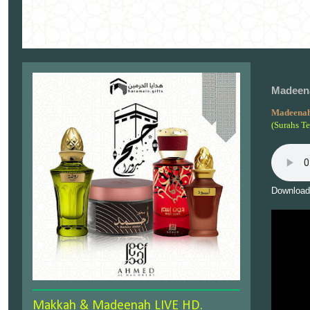
Madeena
Madeenah
(Surahs T
Download
Makkah & Madeenah LIVE HD.