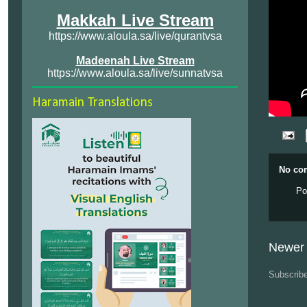
Makkah Live Stream
https://www.aloula.sa/live/qurantvsa
Madeenah Live Stream
https://www.aloula.sa/live/sunnatvsa
Haramain Translations
No co
Po
Newer 
Subscrib