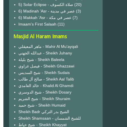
(20)
6) Madinah 'Asr - عصر في مدينة
(3)
6) Makkah 'Asr - عصر في مكة
(7)
Imaam's First Salaah
(11)
Masjid Al Haram Imams
ماهر المعيقلي - Mahir Al Mu'ayqali
عبدالله الجهني - Sheikh Juhany
شيخ بليلة - Sheikh Baleela
فيصل غزاوي - Sheikh Ghazzawi
شيخ السديس - Sheikh Sudais
صالح آل طالب - Sheikh Aal Talib
خالد الغامدي - Khalid Al Ghamdi
شيخ الدوسري - Sheikh Dosary
شيخ الشريم - Sheikh Shuraim
شيخ حميد - Sheikh Humaid
Sheikh Badr الشيخ بدر التركي
Sheikh Shamsaan - للشيخ الشمسان
شيخ خياط - Sheikh Khayyat