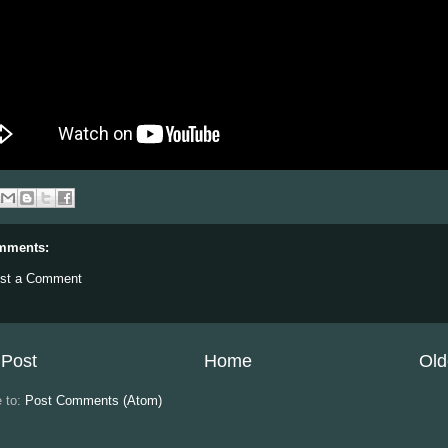
mments:
st a Comment
Post
Home
Old
e to:
Post Comments (Atom)