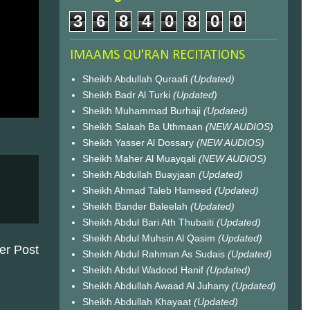
3
6
8
4
0
8
0
0
IMAAMS QU'RAN RECITATIONS
Sheikh Abdullah Quraafi
(Updated)
Sheikh Badr Al Turki
(Updated)
Sheikh Muhammad Burhaji
(Updated)
Sheikh Salaah Ba Uthmaan
(NEW AUDIOS)
Sheikh Yasser Al Dossary
(NEW AUDIOS)
Sheikh Maher Al Muayqali
(NEW AUDIOS)
Sheikh Abdullah Buayjaan
(Updated)
Sheikh Ahmad Taleb Hameed
(Updated)
Sheikh Bander Baleelah
(Updated)
Sheikh Abdul Bari Ath Thubaiti
(Updated)
Sheikh Abdul Muhsin Al Qasim
(Updated)
er Post
Sheikh Abdul Rahman As Sudais
(Updated)
Sheikh Abdul Wadood Hanif
(Updated)
Sheikh Abdullah Awaad Al Juhany
(Updated)
Sheikh Abdullah Khayaat
(Updated)