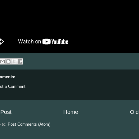
mments:
st a Comment
Post
Home
Old
e to:
Post Comments (Atom)