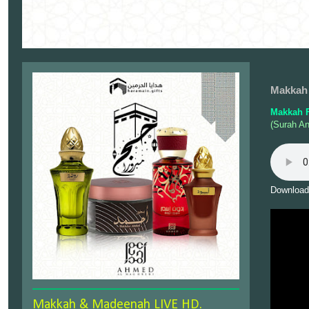
Makkah 
Makkah F
(Surah A
Download
Makkah & Madeenah LIVE HD.