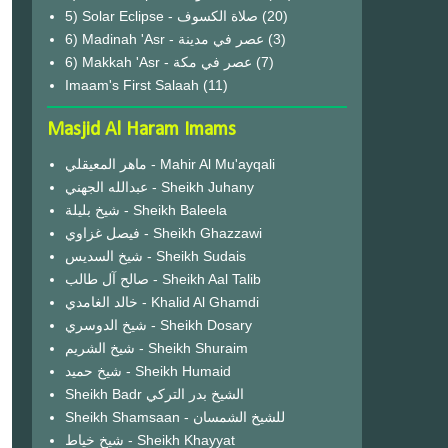
(20)
6) Madinah 'Asr - عصر في مدينة
(3)
6) Makkah 'Asr - عصر في مكة
(7)
Imaam's First Salaah
(11)
Masjid Al Haram Imams
ماهر المعيقلي - Mahir Al Mu'ayqali
عبدالله الجهني - Sheikh Juhany
شيخ بليلة - Sheikh Baleela
فيصل غزاوي - Sheikh Ghazzawi
شيخ السديس - Sheikh Sudais
صالح آل طالب - Sheikh Aal Talib
خالد الغامدي - Khalid Al Ghamdi
شيخ الدوسري - Sheikh Dosary
شيخ الشريم - Sheikh Shuraim
شيخ حميد - Sheikh Humaid
Sheikh Badr الشيخ بدر التركي
Sheikh Shamsaan - للشيخ الشمسان
شيخ خياط - Sheikh Khayyat