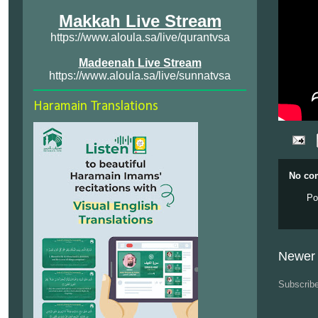
Makkah Live Stream
https://www.aloula.sa/live/qurantvsa
Madeenah Live Stream
https://www.aloula.sa/live/sunnatvsa
Haramain Translations
No co
Po
Newer 
Subscrib