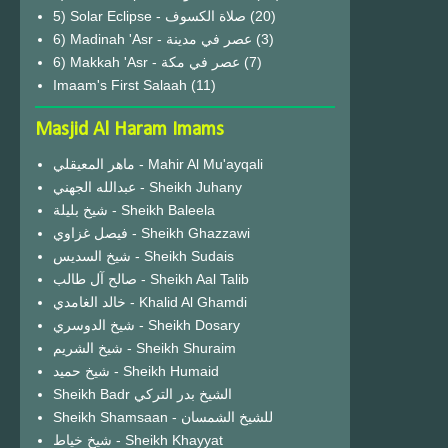
(20)
6) Madinah 'Asr - عصر في مدينة
(3)
6) Makkah 'Asr - عصر في مكة
(7)
Imaam's First Salaah
(11)
Masjid Al Haram Imams
ماهر المعيقلي - Mahir Al Mu'ayqali
عبدالله الجهني - Sheikh Juhany
شيخ بليلة - Sheikh Baleela
فيصل غزاوي - Sheikh Ghazzawi
شيخ السديس - Sheikh Sudais
صالح آل طالب - Sheikh Aal Talib
خالد الغامدي - Khalid Al Ghamdi
شيخ الدوسري - Sheikh Dosary
شيخ الشريم - Sheikh Shuraim
شيخ حميد - Sheikh Humaid
Sheikh Badr الشيخ بدر التركي
Sheikh Shamsaan - للشيخ الشمسان
شيخ خياط - Sheikh Khayyat