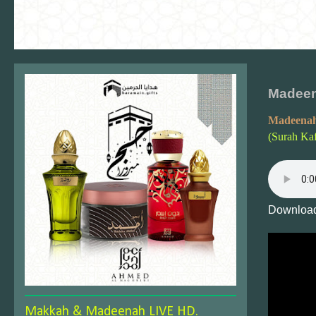
Madeen
Madeenah
(Surah Kaf
Download
Makkah & Madeenah LIVE HD.