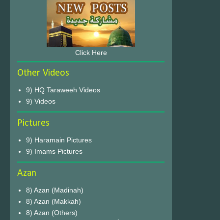
Click Here
Other Videos
9) HQ Taraweeh Videos
9) Videos
Pictures
9) Haramain Pictures
9) Imams Pictures
Azan
8) Azan (Madinah)
8) Azan (Makkah)
8) Azan (Others)