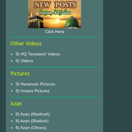
Click Here
Other Videos
9) HQ Taraweeh Videos
9) Videos
Pictures
9) Haramain Pictures
9) Imams Pictures
Azan
8) Azan (Madinah)
8) Azan (Makkah)
8) Azan (Others)