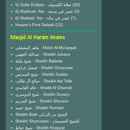
(20)
6) Madinah 'Asr - عصر في مدينة
(3)
6) Makkah 'Asr - عصر في مكة
(7)
Imaam's First Salaah
(11)
Masjid Al Haram Imams
ماهر المعيقلي - Mahir Al Mu'ayqali
عبدالله الجهني - Sheikh Juhany
شيخ بليلة - Sheikh Baleela
فيصل غزاوي - Sheikh Ghazzawi
شيخ السديس - Sheikh Sudais
صالح آل طالب - Sheikh Aal Talib
خالد الغامدي - Khalid Al Ghamdi
شيخ الدوسري - Sheikh Dosary
شيخ الشريم - Sheikh Shuraim
شيخ حميد - Sheikh Humaid
Sheikh Badr الشيخ بدر التركي
Sheikh Shamsaan - للشيخ الشمسان
شيخ خياط - Sheikh Khayyat