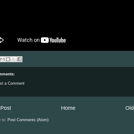
mments:
st a Comment
Post
Home
Old
e to:
Post Comments (Atom)