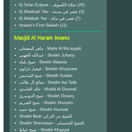
(20)
6) Madinah 'Asr - عصر في مدينة
(3)
6) Makkah 'Asr - عصر في مكة
(7)
Imaam's First Salaah
(11)
Masjid Al Haram Imams
ماهر المعيقلي - Mahir Al Mu'ayqali
عبدالله الجهني - Sheikh Juhany
شيخ بليلة - Sheikh Baleela
فيصل غزاوي - Sheikh Ghazzawi
شيخ السديس - Sheikh Sudais
صالح آل طالب - Sheikh Aal Talib
خالد الغامدي - Khalid Al Ghamdi
شيخ الدوسري - Sheikh Dosary
شيخ الشريم - Sheikh Shuraim
شيخ حميد - Sheikh Humaid
Sheikh Badr الشيخ بدر التركي
Sheikh Shamsaan - للشيخ الشمسان
شيخ خياط - Sheikh Khayyat