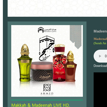
Madeena
Madeenah
(Surah An 
Download
Makkah & Madeenah LIVE HD.