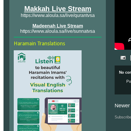
Makkah Live Stream
https://www.aloula.sa/live/qurantvsa
Madeenah Live Stream
https://www.aloula.sa/live/sunnatvsa
Haramain Translations
No co
Po
Newer 
Subscrib