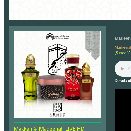
Madeena
Madeenah
(Surah: ‘A
Download
Makkah & Madeenah LIVE HD.