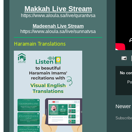
Makkah Live Stream
https://www.aloula.sa/live/qurantvsa
Madeenah Live Stream
https://www.aloula.sa/live/sunnatvsa
Haramain Translations
No co
Po
Newer 
Subscrib