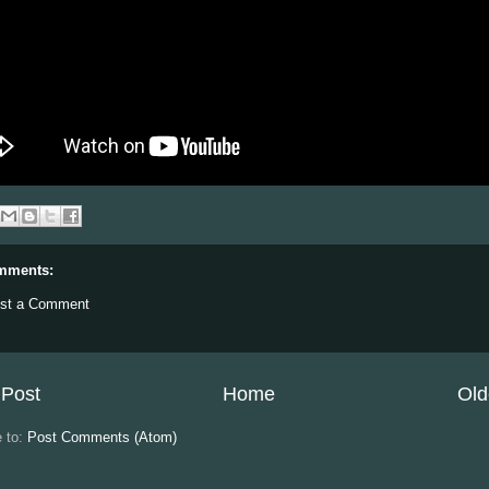
mments:
st a Comment
Post
Home
Old
e to:
Post Comments (Atom)