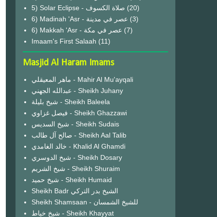
(20)
6) Madinah 'Asr - عصر في مدينة
(3)
6) Makkah 'Asr - عصر في مكة
(7)
Imaam's First Salaah
(11)
Masjid Al Haram Imams
ماهر المعيقلي - Mahir Al Mu'ayqali
عبدالله الجهني - Sheikh Juhany
شيخ بليلة - Sheikh Baleela
فيصل غزاوي - Sheikh Ghazzawi
شيخ السديس - Sheikh Sudais
صالح آل طالب - Sheikh Aal Talib
خالد الغامدي - Khalid Al Ghamdi
شيخ الدوسري - Sheikh Dosary
شيخ الشريم - Sheikh Shuraim
شيخ حميد - Sheikh Humaid
Sheikh Badr الشيخ بدر التركي
Sheikh Shamsaan - للشيخ الشمسان
شيخ خياط - Sheikh Khayyat