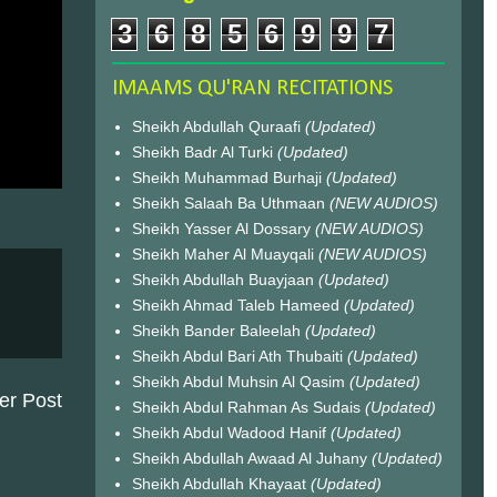
3
6
8
5
6
9
9
7
IMAAMS QU'RAN RECITATIONS
Sheikh Abdullah Quraafi
(Updated)
Sheikh Badr Al Turki
(Updated)
Sheikh Muhammad Burhaji
(Updated)
Sheikh Salaah Ba Uthmaan
(NEW AUDIOS)
Sheikh Yasser Al Dossary
(NEW AUDIOS)
Sheikh Maher Al Muayqali
(NEW AUDIOS)
Sheikh Abdullah Buayjaan
(Updated)
Sheikh Ahmad Taleb Hameed
(Updated)
Sheikh Bander Baleelah
(Updated)
Sheikh Abdul Bari Ath Thubaiti
(Updated)
Sheikh Abdul Muhsin Al Qasim
(Updated)
er Post
Sheikh Abdul Rahman As Sudais
(Updated)
Sheikh Abdul Wadood Hanif
(Updated)
Sheikh Abdullah Awaad Al Juhany
(Updated)
Sheikh Abdullah Khayaat
(Updated)