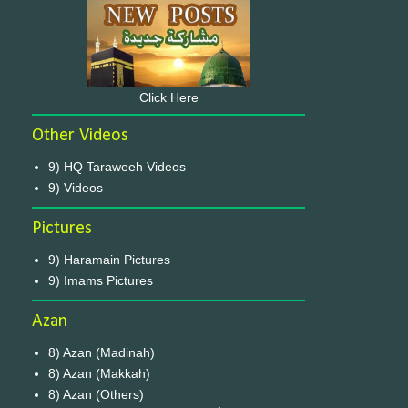
Click Here
Other Videos
9) HQ Taraweeh Videos
9) Videos
Pictures
9) Haramain Pictures
9) Imams Pictures
Azan
8) Azan (Madinah)
8) Azan (Makkah)
8) Azan (Others)