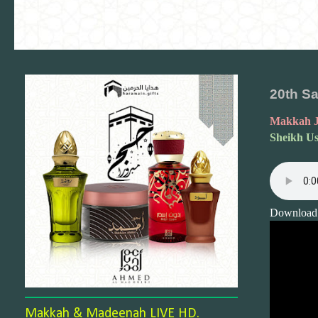
20th Sa
Makkah J
Sheikh U
Download
Makkah & Madeenah LIVE HD.