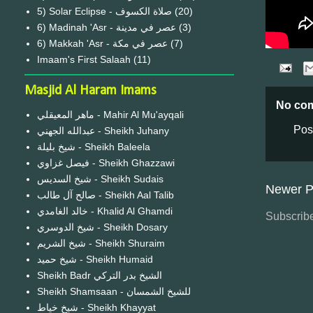
(20)
6) Madinah 'Asr - عصر في مدينة
(3)
6) Makkah 'Asr - عصر في مكة
(7)
Imaam's First Salaah
(11)
Masjid Al Haram Imams
No co
ماهر المعيقلي - Mahir Al Mu'ayqali
Pos
عبدالله الجهني - Sheikh Juhany
شيخ بليلة - Sheikh Baleela
فيصل غزاوي - Sheikh Ghazzawi
شيخ السديس - Sheikh Sudais
Newer P
صالح آل طالب - Sheikh Aal Talib
خالد الغامدي - Khalid Al Ghamdi
Subscribe
شيخ الدوسري - Sheikh Dosary
شيخ الشريم - Sheikh Shuraim
شيخ حميد - Sheikh Humaid
Sheikh Badr الشيخ بدر التركي
Sheikh Shamsaan - للشيخ الشمسان
شيخ خياط - Sheikh Khayyat