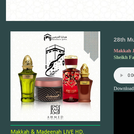
28th M
Makkah J
Sheikh Fa
Download
Makkah & Madeenah LIVE HD.