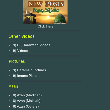
Click Here
Other Videos
9) HQ Taraweeh Videos
9) Videos
Pictures
9) Haramain Pictures
9) Imams Pictures
Azan
8) Azan (Madinah)
8) Azan (Makkah)
8) Azan (Others)