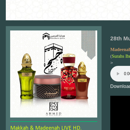
28th M
Madeenah
(
Surahs Ib
>
Download
Makkah & Madeenah LIVE HD.