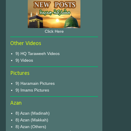
Click Here
Other Videos
9) HQ Taraweeh Videos
9) Videos
Pictures
9) Haramain Pictures
9) Imams Pictures
Azan
8) Azan (Madinah)
8) Azan (Makkah)
8) Azan (Others)