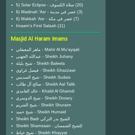
(20)
6) Madinah 'Asr - عصر في مدينة
(3)
6) Makkah 'Asr - عصر في مكة
(7)
Imaam's First Salaah
(11)
Masjid Al Haram Imams
ماهر المعيقلي - Mahir Al Mu'ayqali
عبدالله الجهني - Sheikh Juhany
شيخ بليلة - Sheikh Baleela
فيصل غزاوي - Sheikh Ghazzawi
شيخ السديس - Sheikh Sudais
صالح آل طالب - Sheikh Aal Talib
خالد الغامدي - Khalid Al Ghamdi
شيخ الدوسري - Sheikh Dosary
شيخ الشريم - Sheikh Shuraim
شيخ حميد - Sheikh Humaid
Sheikh Badr الشيخ بدر التركي
Sheikh Shamsaan - للشيخ الشمسان
شيخ خياط - Sheikh Khayyat