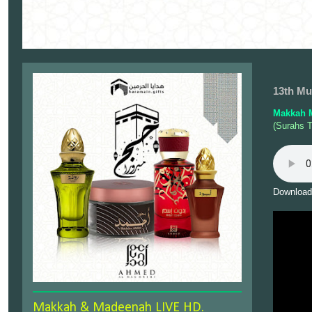
13th Mu
Makkah 
(Surahs 
Download
Makkah & Madeenah LIVE HD.