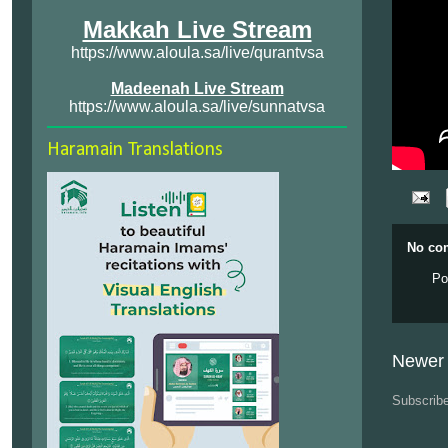
Makkah Live Stream
https://www.aloula.sa/live/qurantvsa
Madeenah Live Stream
https://www.aloula.sa/live/sunnatvsa
Haramain Translations
No co
Po
Newer 
Subscrib