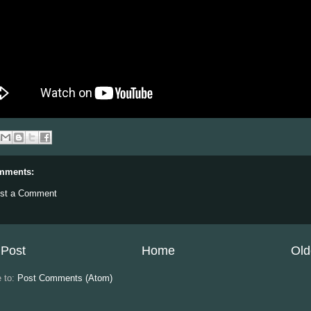
mments:
st a Comment
Post
Home
Old
e to:
Post Comments (Atom)