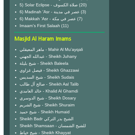
(20)
6) Madinah 'Asr - عصر في مدينة
(3)
6) Makkah 'Asr - عصر في مكة
(7)
Imaam's First Salaah
(11)
Masjid Al Haram Imams
ماهر المعيقلي - Mahir Al Mu'ayqali
عبدالله الجهني - Sheikh Juhany
شيخ بليلة - Sheikh Baleela
فيصل غزاوي - Sheikh Ghazzawi
شيخ السديس - Sheikh Sudais
صالح آل طالب - Sheikh Aal Talib
خالد الغامدي - Khalid Al Ghamdi
شيخ الدوسري - Sheikh Dosary
شيخ الشريم - Sheikh Shuraim
شيخ حميد - Sheikh Humaid
Sheikh Badr الشيخ بدر التركي
Sheikh Shamsaan - للشيخ الشمسان
شيخ خياط - Sheikh Khayyat