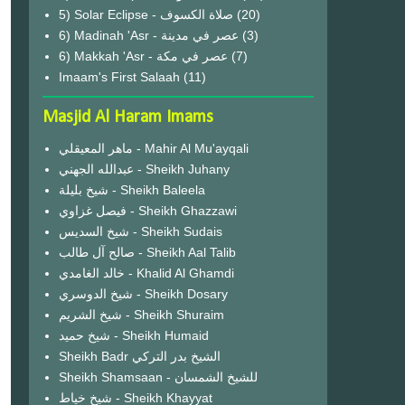
(20)
6) Madinah 'Asr - عصر في مدينة
(3)
6) Makkah 'Asr - عصر في مكة
(7)
Imaam's First Salaah
(11)
Masjid Al Haram Imams
ماهر المعيقلي - Mahir Al Mu'ayqali
عبدالله الجهني - Sheikh Juhany
شيخ بليلة - Sheikh Baleela
فيصل غزاوي - Sheikh Ghazzawi
شيخ السديس - Sheikh Sudais
صالح آل طالب - Sheikh Aal Talib
خالد الغامدي - Khalid Al Ghamdi
شيخ الدوسري - Sheikh Dosary
شيخ الشريم - Sheikh Shuraim
شيخ حميد - Sheikh Humaid
Sheikh Badr الشيخ بدر التركي
Sheikh Shamsaan - للشيخ الشمسان
شيخ خياط - Sheikh Khayyat