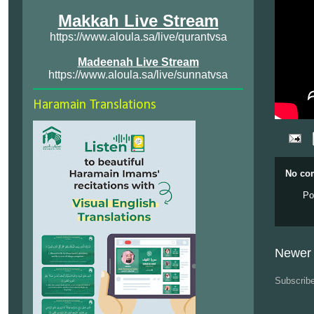
Makkah Live Stream
https://www.aloula.sa/live/qurantvsa
Madeenah Live Stream
https://www.aloula.sa/live/sunnatvsa
Haramain Translations
No co
Po
Newer 
Subscrib