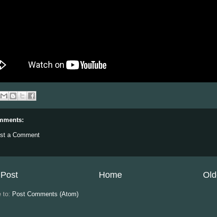
mments:
st a Comment
Post
Home
Old
e to:
Post Comments (Atom)