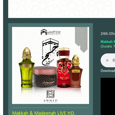
24th Dh
Makkah 
(Surahs T
Download
Makkah & Madeenah LIVE HD.