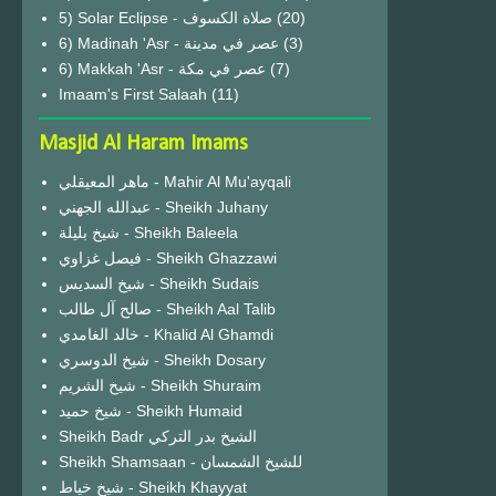
(20)
6) Madinah 'Asr - عصر في مدينة
(3)
6) Makkah 'Asr - عصر في مكة
(7)
Imaam's First Salaah
(11)
Masjid Al Haram Imams
ماهر المعيقلي - Mahir Al Mu'ayqali
عبدالله الجهني - Sheikh Juhany
شيخ بليلة - Sheikh Baleela
فيصل غزاوي - Sheikh Ghazzawi
شيخ السديس - Sheikh Sudais
صالح آل طالب - Sheikh Aal Talib
خالد الغامدي - Khalid Al Ghamdi
شيخ الدوسري - Sheikh Dosary
شيخ الشريم - Sheikh Shuraim
شيخ حميد - Sheikh Humaid
Sheikh Badr الشيخ بدر التركي
Sheikh Shamsaan - للشيخ الشمسان
شيخ خياط - Sheikh Khayyat