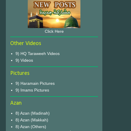
Click Here
Other Videos
9) HQ Taraweeh Videos
9) Videos
Pictures
9) Haramain Pictures
9) Imams Pictures
Azan
8) Azan (Madinah)
8) Azan (Makkah)
8) Azan (Others)