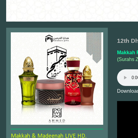
12th Dh
Makkah F
(Surahs Z
Download
Makkah & Madeenah LIVE HD.