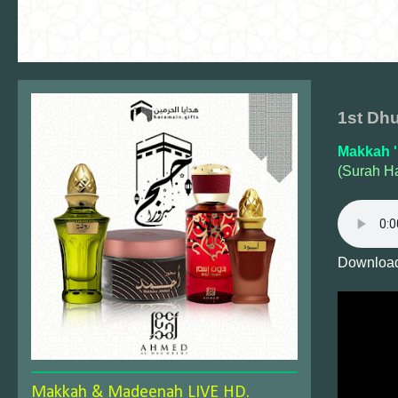
1st Dhu
Makkah '
(Surah Ha
Download
Makkah & Madeenah LIVE HD.