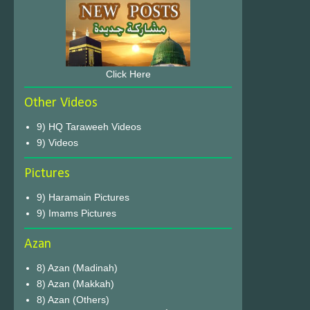
Click Here
Other Videos
9) HQ Taraweeh Videos
9) Videos
Pictures
9) Haramain Pictures
9) Imams Pictures
Azan
8) Azan (Madinah)
8) Azan (Makkah)
8) Azan (Others)