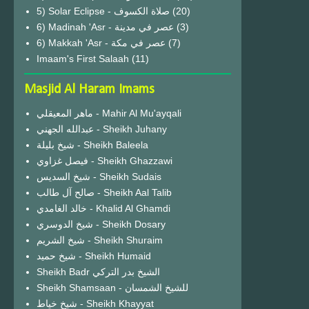
(20)
6) Madinah 'Asr - عصر في مدينة
(3)
6) Makkah 'Asr - عصر في مكة
(7)
Imaam's First Salaah
(11)
Masjid Al Haram Imams
ماهر المعيقلي - Mahir Al Mu'ayqali
عبدالله الجهني - Sheikh Juhany
شيخ بليلة - Sheikh Baleela
فيصل غزاوي - Sheikh Ghazzawi
شيخ السديس - Sheikh Sudais
صالح آل طالب - Sheikh Aal Talib
خالد الغامدي - Khalid Al Ghamdi
شيخ الدوسري - Sheikh Dosary
شيخ الشريم - Sheikh Shuraim
شيخ حميد - Sheikh Humaid
Sheikh Badr الشيخ بدر التركي
Sheikh Shamsaan - للشيخ الشمسان
شيخ خياط - Sheikh Khayyat