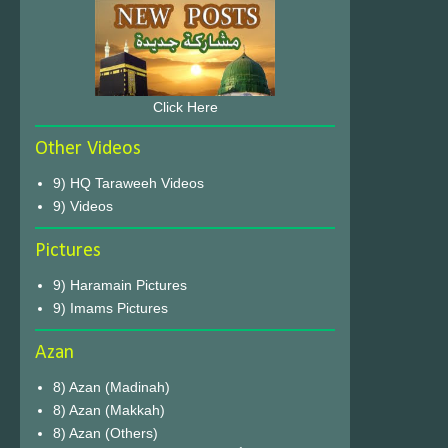
Click Here
Other Videos
9) HQ Taraweeh Videos
9) Videos
Pictures
9) Haramain Pictures
9) Imams Pictures
Azan
8) Azan (Madinah)
8) Azan (Makkah)
8) Azan (Others)