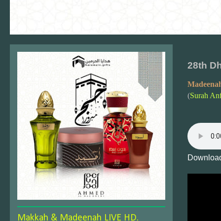
28th D
Madeenah
(
Surah Anf
Download
Makkah & Madeenah LIVE HD.