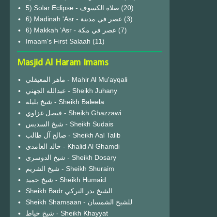
(20)
6) Madinah 'Asr - عصر في مدينة
(3)
6) Makkah 'Asr - عصر في مكة
(7)
Imaam's First Salaah
(11)
Masjid Al Haram Imams
ماهر المعيقلي - Mahir Al Mu'ayqali
عبدالله الجهني - Sheikh Juhany
شيخ بليلة - Sheikh Baleela
فيصل غزاوي - Sheikh Ghazzawi
شيخ السديس - Sheikh Sudais
صالح آل طالب - Sheikh Aal Talib
خالد الغامدي - Khalid Al Ghamdi
شيخ الدوسري - Sheikh Dosary
شيخ الشريم - Sheikh Shuraim
شيخ حميد - Sheikh Humaid
Sheikh Badr الشيخ بدر التركي
Sheikh Shamsaan - للشيخ الشمسان
شيخ خياط - Sheikh Khayyat