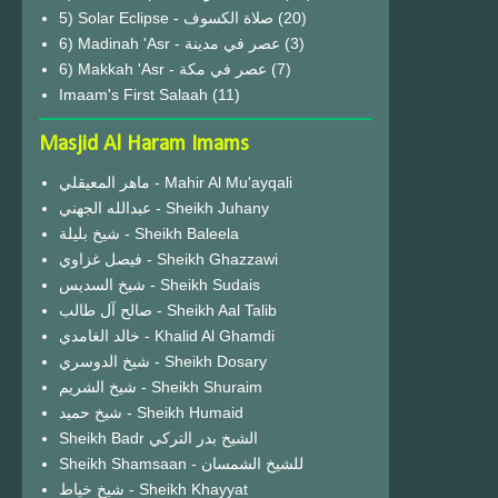
(20)
6) Madinah 'Asr - عصر في مدينة
(3)
6) Makkah 'Asr - عصر في مكة
(7)
Imaam's First Salaah
(11)
Masjid Al Haram Imams
ماهر المعيقلي - Mahir Al Mu'ayqali
عبدالله الجهني - Sheikh Juhany
شيخ بليلة - Sheikh Baleela
فيصل غزاوي - Sheikh Ghazzawi
شيخ السديس - Sheikh Sudais
صالح آل طالب - Sheikh Aal Talib
خالد الغامدي - Khalid Al Ghamdi
شيخ الدوسري - Sheikh Dosary
شيخ الشريم - Sheikh Shuraim
شيخ حميد - Sheikh Humaid
Sheikh Badr الشيخ بدر التركي
Sheikh Shamsaan - للشيخ الشمسان
شيخ خياط - Sheikh Khayyat