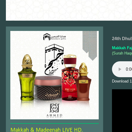
24th Dhul
Makkah Fa
(Surah Haq
Download 1
Makkah & Madeenah LIVE HD.