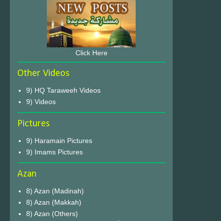
Click Here
Other Videos
9) HQ Taraweeh Videos
9) Videos
Pictures
9) Haramain Pictures
9) Imams Pictures
Azan
8) Azan (Madinah)
8) Azan (Makkah)
8) Azan (Others)