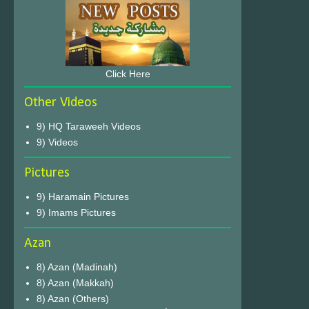
Click Here
Other Videos
9) HQ Taraweeh Videos
9) Videos
Pictures
9) Haramain Pictures
9) Imams Pictures
Azan
8) Azan (Madinah)
8) Azan (Makkah)
8) Azan (Others)