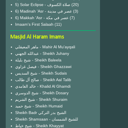
(20)
6) Madinah 'Asr - عصر في مدينة
(3)
6) Makkah 'Asr - عصر في مكة
(7)
Imaam's First Salaah
(11)
Masjid Al Haram Imams
ماهر المعيقلي - Mahir Al Mu'ayqali
عبدالله الجهني - Sheikh Juhany
شيخ بليلة - Sheikh Baleela
فيصل غزاوي - Sheikh Ghazzawi
شيخ السديس - Sheikh Sudais
صالح آل طالب - Sheikh Aal Talib
خالد الغامدي - Khalid Al Ghamdi
شيخ الدوسري - Sheikh Dosary
شيخ الشريم - Sheikh Shuraim
شيخ حميد - Sheikh Humaid
Sheikh Badr الشيخ بدر التركي
Sheikh Shamsaan - للشيخ الشمسان
شيخ خياط - Sheikh Khayyat