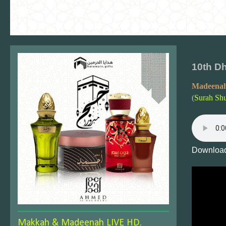
10th D
Madeenah
(
Surah Sh
Download
Makkah & Madeenah LIVE HD.