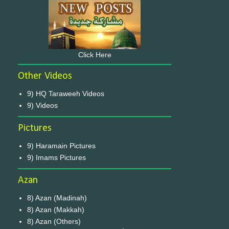
Click Here
Other Videos
9) HQ Taraweeh Videos
9) Videos
Pictures
9) Haramain Pictures
9) Imams Pictures
Azan
8) Azan (Madinah)
8) Azan (Makkah)
8) Azan (Others)