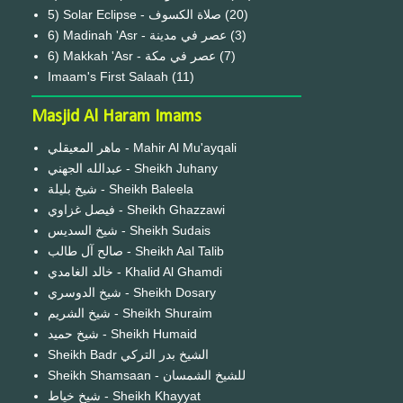
(20)
6) Madinah 'Asr - عصر في مدينة
(3)
6) Makkah 'Asr - عصر في مكة
(7)
Imaam's First Salaah
(11)
Masjid Al Haram Imams
ماهر المعيقلي - Mahir Al Mu'ayqali
عبدالله الجهني - Sheikh Juhany
شيخ بليلة - Sheikh Baleela
فيصل غزاوي - Sheikh Ghazzawi
شيخ السديس - Sheikh Sudais
صالح آل طالب - Sheikh Aal Talib
خالد الغامدي - Khalid Al Ghamdi
شيخ الدوسري - Sheikh Dosary
شيخ الشريم - Sheikh Shuraim
شيخ حميد - Sheikh Humaid
Sheikh Badr الشيخ بدر التركي
Sheikh Shamsaan - للشيخ الشمسان
شيخ خياط - Sheikh Khayyat