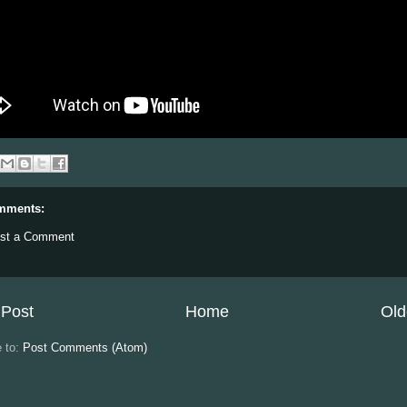
mments:
st a Comment
Post
Home
Old
e to:
Post Comments (Atom)