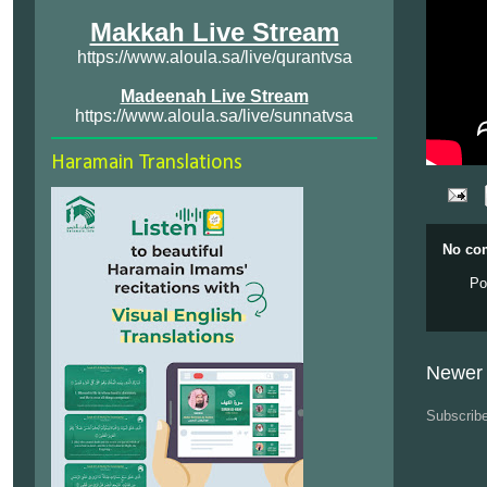
Makkah Live Stream
https://www.aloula.sa/live/qurantvsa
Madeenah Live Stream
https://www.aloula.sa/live/sunnatvsa
Haramain Translations
No co
Po
Newer 
Subscrib