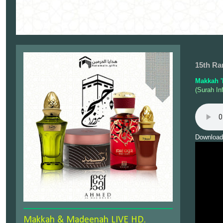
15th Ra
Makkah '
(Surah Inf
Download
Makkah & Madeenah LIVE HD.