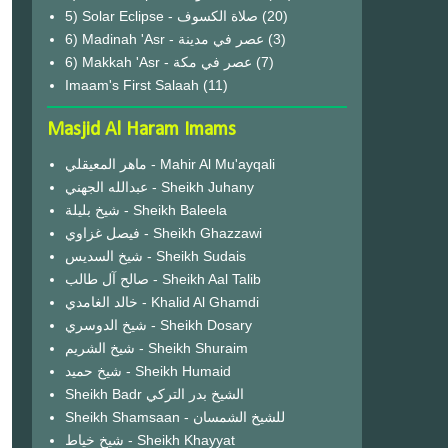
(20)
6) Madinah 'Asr - عصر في مدينة
(3)
6) Makkah 'Asr - عصر في مكة
(7)
Imaam's First Salaah
(11)
Masjid Al Haram Imams
ماهر المعيقلي - Mahir Al Mu'ayqali
عبدالله الجهني - Sheikh Juhany
شيخ بليلة - Sheikh Baleela
فيصل غزاوي - Sheikh Ghazzawi
شيخ السديس - Sheikh Sudais
صالح آل طالب - Sheikh Aal Talib
خالد الغامدي - Khalid Al Ghamdi
شيخ الدوسري - Sheikh Dosary
شيخ الشريم - Sheikh Shuraim
شيخ حميد - Sheikh Humaid
Sheikh Badr الشيخ بدر التركي
Sheikh Shamsaan - للشيخ الشمسان
شيخ خياط - Sheikh Khayyat