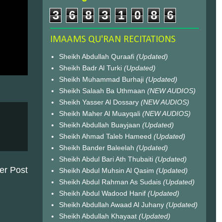
3
6
8
3
1
0
8
6
IMAAMS QU'RAN RECITATIONS
Sheikh Abdullah Quraafi
(Updated)
Sheikh Badr Al Turki
(Updated)
Sheikh Muhammad Burhaji
(Updated)
Sheikh Salaah Ba Uthmaan
(NEW AUDIOS)
Sheikh Yasser Al Dossary
(NEW AUDIOS)
Sheikh Maher Al Muayqali
(NEW AUDIOS)
Sheikh Abdullah Buayjaan
(Updated)
Sheikh Ahmad Taleb Hameed
(Updated)
Sheikh Bander Baleelah
(Updated)
Sheikh Abdul Bari Ath Thubaiti
(Updated)
er Post
Sheikh Abdul Muhsin Al Qasim
(Updated)
Sheikh Abdul Rahman As Sudais
(Updated)
Sheikh Abdul Wadood Hanif
(Updated)
Sheikh Abdullah Awaad Al Juhany
(Updated)
Sheikh Abdullah Khayaat
(Updated)