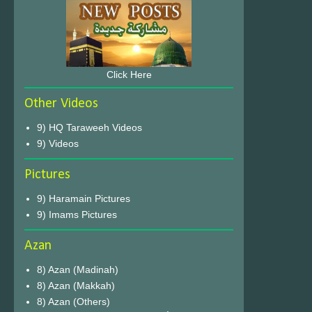
Click Here
Other Videos
9) HQ Taraweeh Videos
9) Videos
Pictures
9) Haramain Pictures
9) Imams Pictures
Azan
8) Azan (Madinah)
8) Azan (Makkah)
8) Azan (Others)