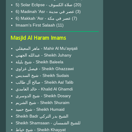
(20)
6) Madinah 'Asr - عصر في مدينة
(3)
6) Makkah 'Asr - عصر في مكة
(7)
Imaam's First Salaah
(11)
Masjid Al Haram Imams
ماهر المعيقلي - Mahir Al Mu'ayqali
عبدالله الجهني - Sheikh Juhany
شيخ بليلة - Sheikh Baleela
فيصل غزاوي - Sheikh Ghazzawi
شيخ السديس - Sheikh Sudais
صالح آل طالب - Sheikh Aal Talib
خالد الغامدي - Khalid Al Ghamdi
شيخ الدوسري - Sheikh Dosary
شيخ الشريم - Sheikh Shuraim
شيخ حميد - Sheikh Humaid
Sheikh Badr الشيخ بدر التركي
Sheikh Shamsaan - للشيخ الشمسان
شيخ خياط - Sheikh Khayyat