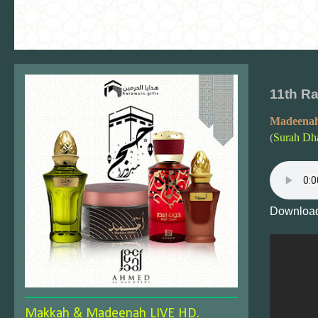
11th Ra
Madeenah
(
Surah Dha
Download
Makkah & Madeenah LIVE HD.