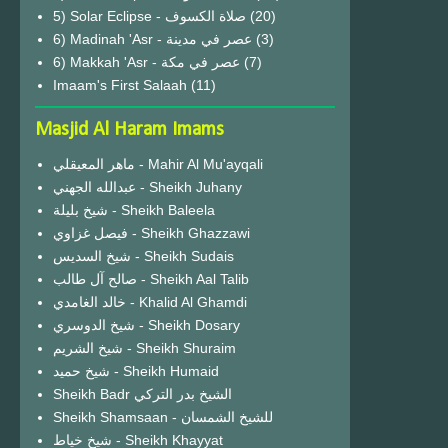
(20)
6) Madinah 'Asr - عصر في مدينة
(3)
6) Makkah 'Asr - عصر في مكة
(7)
Imaam's First Salaah
(11)
Masjid Al Haram Imams
ماهر المعيقلي - Mahir Al Mu'ayqali
عبدالله الجهني - Sheikh Juhany
شيخ بليلة - Sheikh Baleela
فيصل غزاوي - Sheikh Ghazzawi
شيخ السديس - Sheikh Sudais
صالح آل طالب - Sheikh Aal Talib
خالد الغامدي - Khalid Al Ghamdi
شيخ الدوسري - Sheikh Dosary
شيخ الشريم - Sheikh Shuraim
شيخ حميد - Sheikh Humaid
Sheikh Badr الشيخ بدر التركي
Sheikh Shamsaan - للشيخ الشمسان
شيخ خياط - Sheikh Khayyat