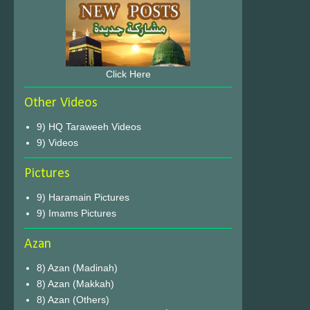
Click Here
Other Videos
9) HQ Taraweeh Videos
9) Videos
Pictures
9) Haramain Pictures
9) Imams Pictures
Azan
8) Azan (Madinah)
8) Azan (Makkah)
8) Azan (Others)