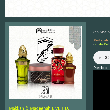
8th Sha'b
Madeenah '
(
Surahs Duh
Download 1
Makkah & Madeenah LIVE HD.