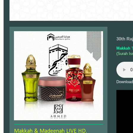
30th Ra
Makkah '
(Surah Is
Download
Makkah & Madeenah LIVE HD.