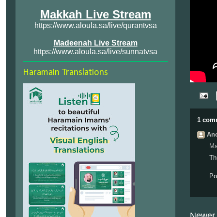
Makkah Live Stream
https://www.aloula.sa/live/qurantvsa
Madeenah Live Stream
https://www.aloula.sa/live/sunnatvsa
Haramain Translations
1 com
Ano
Ma
Th
Po
Newer 