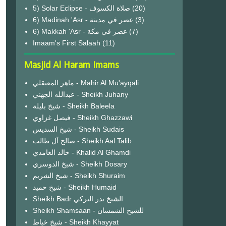
(20)
6) Madinah 'Asr - عصر في مدينة
(3)
6) Makkah 'Asr - عصر في مكة
(7)
Imaam's First Salaah
(11)
Masjid Al Haram Imams
ماهر المعيقلي - Mahir Al Mu'ayqali
عبدالله الجهني - Sheikh Juhany
شيخ بليلة - Sheikh Baleela
فيصل غزاوي - Sheikh Ghazzawi
شيخ السديس - Sheikh Sudais
صالح آل طالب - Sheikh Aal Talib
خالد الغامدي - Khalid Al Ghamdi
شيخ الدوسري - Sheikh Dosary
شيخ الشريم - Sheikh Shuraim
شيخ حميد - Sheikh Humaid
Sheikh Badr الشيخ بدر التركي
Sheikh Shamsaan - للشيخ الشمسان
شيخ خياط - Sheikh Khayyat