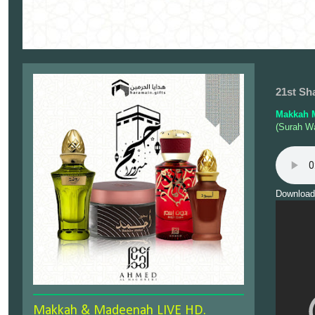
21st Sh
Makkah 
(Surah Wa
Download
Makkah & Madeenah LIVE HD.