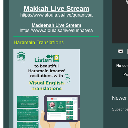
Makkah Live Stream
https://www.aloula.sa/live/qurantvsa
Madeenah Live Stream
https://www.aloula.sa/live/sunnatvsa
Haramain Translations
No co
Po
Newer 
Subscrib