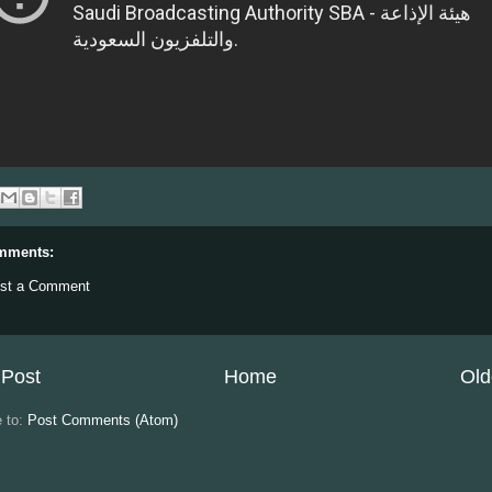
mments:
st a Comment
Post
Home
Old
e to:
Post Comments (Atom)