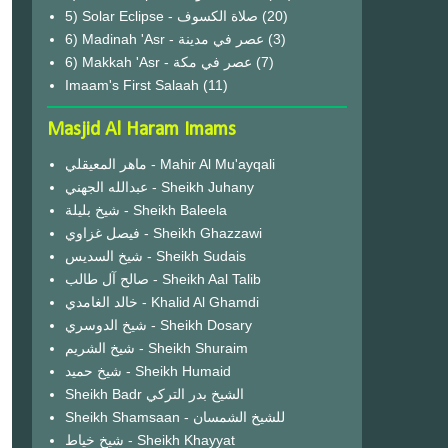
(20)
6) Madinah 'Asr - عصر في مدينة
(3)
6) Makkah 'Asr - عصر في مكة
(7)
Imaam's First Salaah
(11)
Masjid Al Haram Imams
ماهر المعيقلي - Mahir Al Mu'ayqali
عبدالله الجهني - Sheikh Juhany
شيخ بليلة - Sheikh Baleela
فيصل غزاوي - Sheikh Ghazzawi
شيخ السديس - Sheikh Sudais
صالح آل طالب - Sheikh Aal Talib
خالد الغامدي - Khalid Al Ghamdi
شيخ الدوسري - Sheikh Dosary
شيخ الشريم - Sheikh Shuraim
شيخ حميد - Sheikh Humaid
Sheikh Badr الشيخ بدر التركي
Sheikh Shamsaan - للشيخ الشمسان
شيخ خياط - Sheikh Khayyat