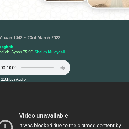
a'baan 1443 ~ 23rd March 2022
Maghrib
qi’ah: Ayaah 75-96)
Sheikh Mu'ayqali
 128kbps Audio