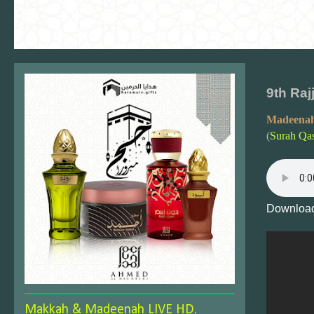
9th Raj
Madeenah
(
Surah Qas
Download
Makkah & Madeenah LIVE HD.