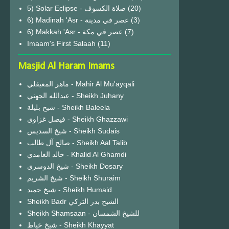
(20)
6) Madinah 'Asr - عصر في مدينة
(3)
6) Makkah 'Asr - عصر في مكة
(7)
Imaam's First Salaah
(11)
Masjid Al Haram Imams
ماهر المعيقلي - Mahir Al Mu'ayqali
عبدالله الجهني - Sheikh Juhany
شيخ بليلة - Sheikh Baleela
فيصل غزاوي - Sheikh Ghazzawi
شيخ السديس - Sheikh Sudais
صالح آل طالب - Sheikh Aal Talib
خالد الغامدي - Khalid Al Ghamdi
شيخ الدوسري - Sheikh Dosary
شيخ الشريم - Sheikh Shuraim
شيخ حميد - Sheikh Humaid
Sheikh Badr الشيخ بدر التركي
Sheikh Shamsaan - للشيخ الشمسان
شيخ خياط - Sheikh Khayyat