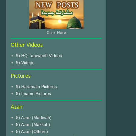
Click Here
Other Videos
9) HQ Taraweeh Videos
9) Videos
Pictures
9) Haramain Pictures
9) Imams Pictures
Azan
8) Azan (Madinah)
8) Azan (Makkah)
8) Azan (Others)