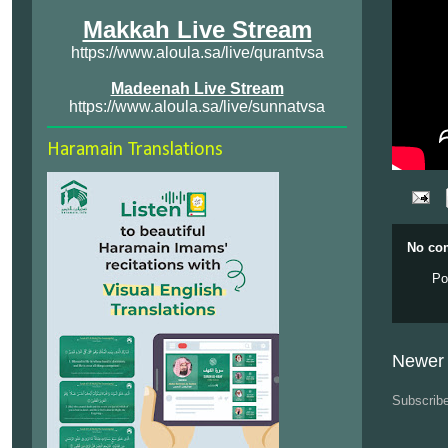
Makkah Live Stream
https://www.aloula.sa/live/qurantvsa
Madeenah Live Stream
https://www.aloula.sa/live/sunnatvsa
Haramain Translations
No co
Po
Newer 
Subscrib