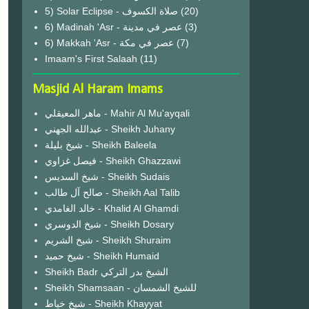
(20)
6) Madinah 'Asr - عصر في مدينة
(3)
6) Makkah 'Asr - عصر في مكة
(7)
Imaam's First Salaah
(11)
Masjid Al Haram Imams
ماهر المعيقلي - Mahir Al Mu'ayqali
عبدالله الجهني - Sheikh Juhany
شيخ بليلة - Sheikh Baleela
فيصل غزاوي - Sheikh Ghazzawi
شيخ السديس - Sheikh Sudais
صالح آل طالب - Sheikh Aal Talib
خالد الغامدي - Khalid Al Ghamdi
شيخ الدوسري - Sheikh Dosary
شيخ الشريم - Sheikh Shuraim
شيخ حميد - Sheikh Humaid
Sheikh Badr الشيخ بدر التركي
Sheikh Shamsaan - للشيخ الشمسان
شيخ خياط - Sheikh Khayyat