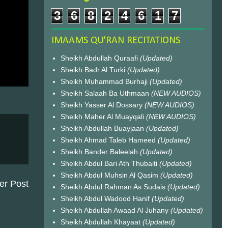
3
6
8
2
4
6
1
7
IMAAMS QU'RAN RECITATIONS
Sheikh Abdullah Quraafi
(Updated)
Sheikh Badr Al Turki
(Updated)
Sheikh Muhammad Burhaji
(Updated)
Sheikh Salaah Ba Uthmaan
(NEW AUDIOS)
Sheikh Yasser Al Dossary
(NEW AUDIOS)
Sheikh Maher Al Muayqali
(NEW AUDIOS)
Sheikh Abdullah Buayjaan
(Updated)
Sheikh Ahmad Taleb Hameed
(Updated)
Sheikh Bander Baleelah
(Updated)
Sheikh Abdul Bari Ath Thubaiti
(Updated)
Sheikh Abdul Muhsin Al Qasim
(Updated)
er Post
Sheikh Abdul Rahman As Sudais
(Updated)
Sheikh Abdul Wadood Hanif
(Updated)
Sheikh Abdullah Awaad Al Juhany
(Updated)
Sheikh Abdullah Khayaat
(Updated)