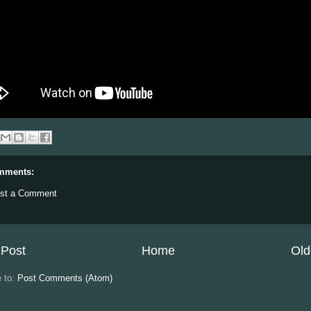
mments:
st a Comment
Post
Home
Old
e to:
Post Comments (Atom)