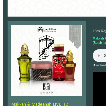
16th Ra
Makkah F
(Surah Ib
Download
Makkah & Madeenah LIVE HD.