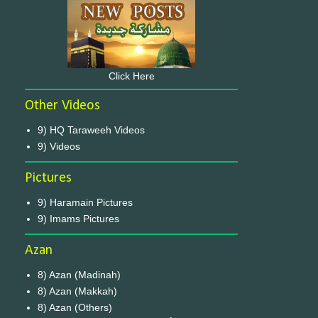
Click Here
Other Videos
9) HQ Taraweeh Videos
9) Videos
Pictures
9) Haramain Pictures
9) Imams Pictures
Azan
8) Azan (Madinah)
8) Azan (Makkah)
8) Azan (Others)