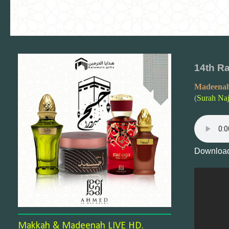
14th Ra
Madeenah
(
Surah Na
Download
Makkah & Madeenah LIVE HD.