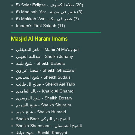
(20)
6) Madinah 'Asr - عصر في مدينة
(3)
6) Makkah 'Asr - عصر في مكة
(7)
Imaam's First Salaah
(11)
Masjid Al Haram Imams
ماهر المعيقلي - Mahir Al Mu'ayqali
عبدالله الجهني - Sheikh Juhany
شيخ بليلة - Sheikh Baleela
فيصل غزاوي - Sheikh Ghazzawi
شيخ السديس - Sheikh Sudais
صالح آل طالب - Sheikh Aal Talib
خالد الغامدي - Khalid Al Ghamdi
شيخ الدوسري - Sheikh Dosary
شيخ الشريم - Sheikh Shuraim
شيخ حميد - Sheikh Humaid
Sheikh Badr الشيخ بدر التركي
Sheikh Shamsaan - للشيخ الشمسان
شيخ خياط - Sheikh Khayyat