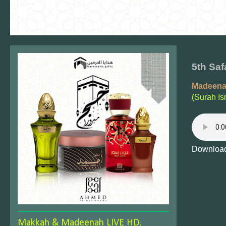
5th Saf
Madeena
(Surah Is
Download
Makkah & Madeenah LIVE HD.