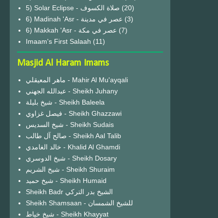
(20)
6) Madinah 'Asr - عصر في مدينة
(3)
6) Makkah 'Asr - عصر في مكة
(7)
Imaam's First Salaah
(11)
Masjid Al Haram Imams
ماهر المعيقلي - Mahir Al Mu'ayqali
عبدالله الجهني - Sheikh Juhany
شيخ بليلة - Sheikh Baleela
فيصل غزاوي - Sheikh Ghazzawi
شيخ السديس - Sheikh Sudais
صالح آل طالب - Sheikh Aal Talib
خالد الغامدي - Khalid Al Ghamdi
شيخ الدوسري - Sheikh Dosary
شيخ الشريم - Sheikh Shuraim
شيخ حميد - Sheikh Humaid
Sheikh Badr الشيخ بدر التركي
Sheikh Shamsaan - للشيخ الشمسان
شيخ خياط - Sheikh Khayyat