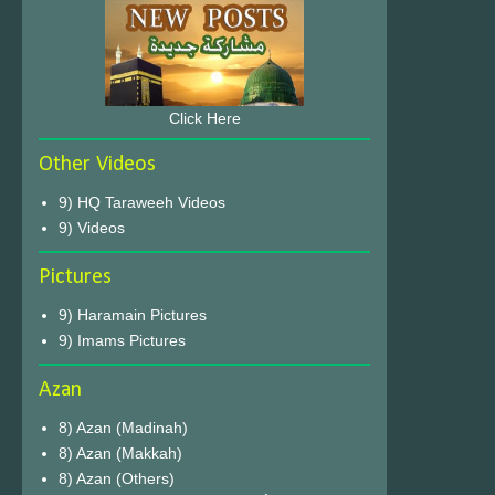
Click Here
Other Videos
9) HQ Taraweeh Videos
9) Videos
Pictures
9) Haramain Pictures
9) Imams Pictures
Azan
8) Azan (Madinah)
8) Azan (Makkah)
8) Azan (Others)