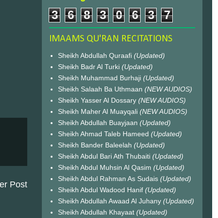
3
6
8
3
0
6
3
7
IMAAMS QU'RAN RECITATIONS
Sheikh Abdullah Quraafi
(Updated)
Sheikh Badr Al Turki
(Updated)
Sheikh Muhammad Burhaji
(Updated)
Sheikh Salaah Ba Uthmaan
(NEW AUDIOS)
Sheikh Yasser Al Dossary
(NEW AUDIOS)
Sheikh Maher Al Muayqali
(NEW AUDIOS)
Sheikh Abdullah Buayjaan
(Updated)
Sheikh Ahmad Taleb Hameed
(Updated)
Sheikh Bander Baleelah
(Updated)
Sheikh Abdul Bari Ath Thubaiti
(Updated)
Sheikh Abdul Muhsin Al Qasim
(Updated)
Sheikh Abdul Rahman As Sudais
(Updated)
er Post
Sheikh Abdul Wadood Hanif
(Updated)
Sheikh Abdullah Awaad Al Juhany
(Updated)
Sheikh Abdullah Khayaat
(Updated)