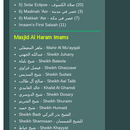
(20)
6) Madinah 'Asr - عصر في مدينة
(3)
6) Makkah 'Asr - عصر في مكة
(7)
Imaam's First Salaah
(11)
Masjid Al Haram Imams
ماهر المعيقلي - Mahir Al Mu'ayqali
عبدالله الجهني - Sheikh Juhany
شيخ بليلة - Sheikh Baleela
فيصل غزاوي - Sheikh Ghazzawi
شيخ السديس - Sheikh Sudais
صالح آل طالب - Sheikh Aal Talib
خالد الغامدي - Khalid Al Ghamdi
شيخ الدوسري - Sheikh Dosary
شيخ الشريم - Sheikh Shuraim
شيخ حميد - Sheikh Humaid
Sheikh Badr الشيخ بدر التركي
Sheikh Shamsaan - للشيخ الشمسان
شيخ خياط - Sheikh Khayyat