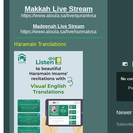
Makkah Live Stream
https://www.aloula.sa/live/qurantvsa
Madeenah Live Stream
https://www.aloula.sa/live/sunnatvsa
Haramain Translations
No co
Po
Newer 
Subscrib