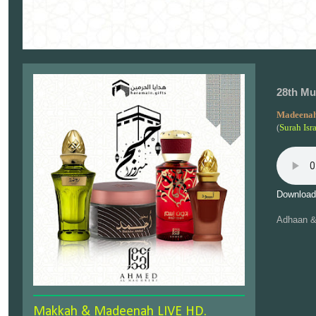
28th Mu
Madeenah
(
Surah Isr
Download
Adhaan &
Makkah & Madeenah LIVE HD.