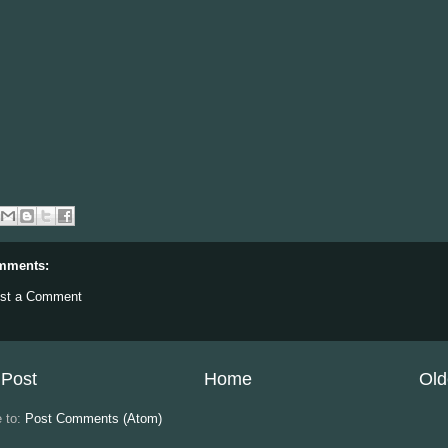
mments:
st a Comment
Post
Home
Old
e to:
Post Comments (Atom)