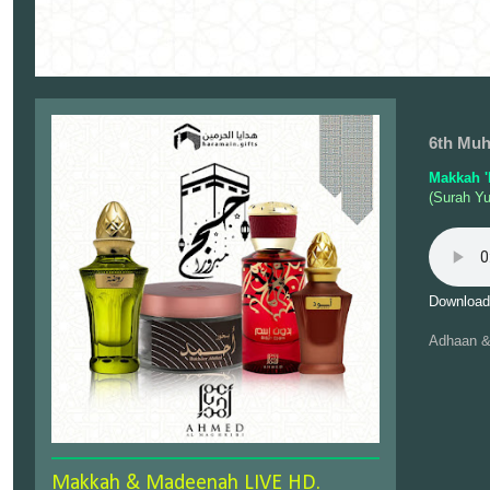
6th Muh
Makkah '
(Surah Yu
Download
Adhaan &
Makkah & Madeenah LIVE HD.