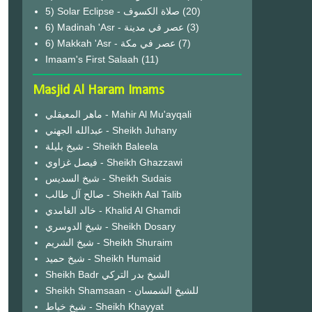
(20)
6) Madinah 'Asr - عصر في مدينة
(3)
6) Makkah 'Asr - عصر في مكة
(7)
Imaam's First Salaah
(11)
Masjid Al Haram Imams
ماهر المعيقلي - Mahir Al Mu'ayqali
عبدالله الجهني - Sheikh Juhany
شيخ بليلة - Sheikh Baleela
فيصل غزاوي - Sheikh Ghazzawi
شيخ السديس - Sheikh Sudais
صالح آل طالب - Sheikh Aal Talib
خالد الغامدي - Khalid Al Ghamdi
شيخ الدوسري - Sheikh Dosary
شيخ الشريم - Sheikh Shuraim
شيخ حميد - Sheikh Humaid
Sheikh Badr الشيخ بدر التركي
Sheikh Shamsaan - للشيخ الشمسان
شيخ خياط - Sheikh Khayyat