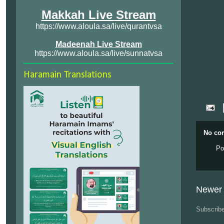
Makkah Live Stream
https://www.aloula.sa/live/qurantvsa
Madeenah Live Stream
https://www.aloula.sa/live/sunnatvsa
Haramain Translations
No co
Po
Newer 
Subscrib