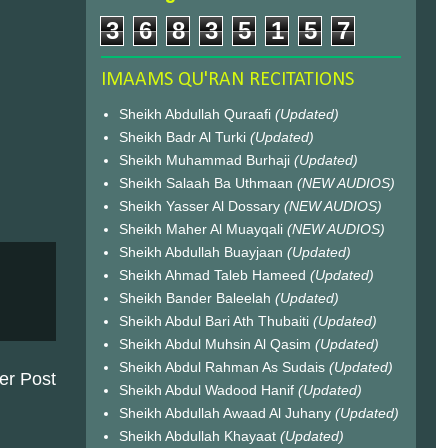
3
6
8
3
5
1
5
7
IMAAMS QU'RAN RECITATIONS
Sheikh Abdullah Quraafi
(Updated)
Sheikh Badr Al Turki
(Updated)
Sheikh Muhammad Burhaji
(Updated)
Sheikh Salaah Ba Uthmaan
(NEW AUDIOS)
Sheikh Yasser Al Dossary
(NEW AUDIOS)
Sheikh Maher Al Muayqali
(NEW AUDIOS)
Sheikh Abdullah Buayjaan
(Updated)
Sheikh Ahmad Taleb Hameed
(Updated)
Sheikh Bander Baleelah
(Updated)
Sheikh Abdul Bari Ath Thubaiti
(Updated)
Sheikh Abdul Muhsin Al Qasim
(Updated)
Sheikh Abdul Rahman As Sudais
(Updated)
er Post
Sheikh Abdul Wadood Hanif
(Updated)
Sheikh Abdullah Awaad Al Juhany
(Updated)
Sheikh Abdullah Khayaat
(Updated)