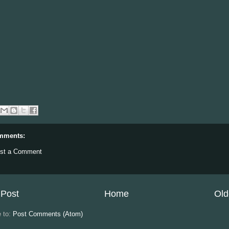
mments:
st a Comment
Post
Home
Old
e to:
Post Comments (Atom)