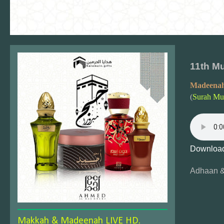
11th M
Madeenah
(
Surah Mu
Download
Adhaan &
Makkah & Madeenah LIVE HD.