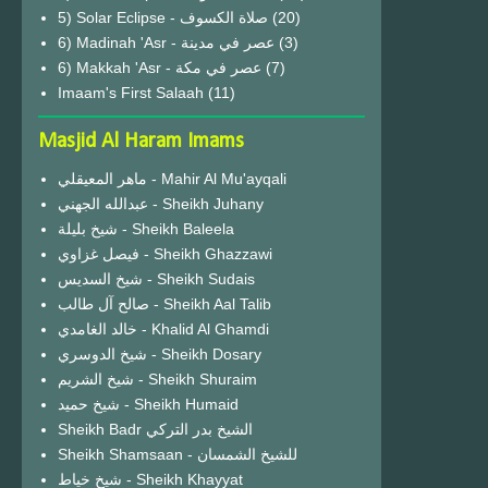
(20)
6) Madinah 'Asr - عصر في مدينة
(3)
6) Makkah 'Asr - عصر في مكة
(7)
Imaam's First Salaah
(11)
Masjid Al Haram Imams
ماهر المعيقلي - Mahir Al Mu'ayqali
عبدالله الجهني - Sheikh Juhany
شيخ بليلة - Sheikh Baleela
فيصل غزاوي - Sheikh Ghazzawi
شيخ السديس - Sheikh Sudais
صالح آل طالب - Sheikh Aal Talib
خالد الغامدي - Khalid Al Ghamdi
شيخ الدوسري - Sheikh Dosary
شيخ الشريم - Sheikh Shuraim
شيخ حميد - Sheikh Humaid
Sheikh Badr الشيخ بدر التركي
Sheikh Shamsaan - للشيخ الشمسان
شيخ خياط - Sheikh Khayyat