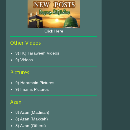
Click Here
Other Videos
9) HQ Taraweeh Videos
9) Videos
Pictures
9) Haramain Pictures
9) Imams Pictures
Azan
8) Azan (Madinah)
8) Azan (Makkah)
8) Azan (Others)