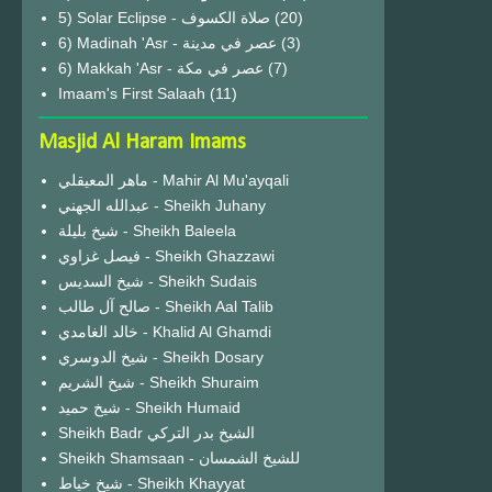
(20)
6) Madinah 'Asr - عصر في مدينة
(3)
6) Makkah 'Asr - عصر في مكة
(7)
Imaam's First Salaah
(11)
Masjid Al Haram Imams
ماهر المعيقلي - Mahir Al Mu'ayqali
عبدالله الجهني - Sheikh Juhany
شيخ بليلة - Sheikh Baleela
فيصل غزاوي - Sheikh Ghazzawi
شيخ السديس - Sheikh Sudais
صالح آل طالب - Sheikh Aal Talib
خالد الغامدي - Khalid Al Ghamdi
شيخ الدوسري - Sheikh Dosary
شيخ الشريم - Sheikh Shuraim
شيخ حميد - Sheikh Humaid
Sheikh Badr الشيخ بدر التركي
Sheikh Shamsaan - للشيخ الشمسان
شيخ خياط - Sheikh Khayyat