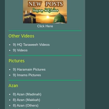
Click Here
Other Videos
9) HQ Taraweeh Videos
9) Videos
Pictures
9) Haramain Pictures
9) Imams Pictures
Azan
8) Azan (Madinah)
8) Azan (Makkah)
8) Azan (Others)