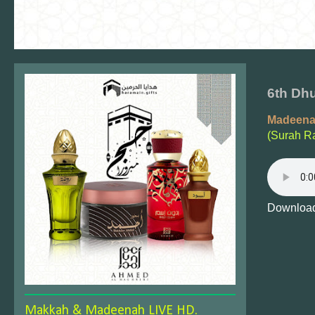
6th Dhu
Madeena
(Surah 
Download
Makkah & Madeenah LIVE HD.