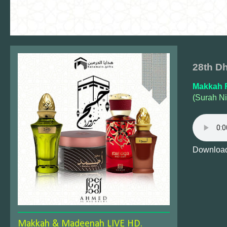
28th Dh
Makkah F
(Surah Ni
Download
Makkah & Madeenah LIVE HD.