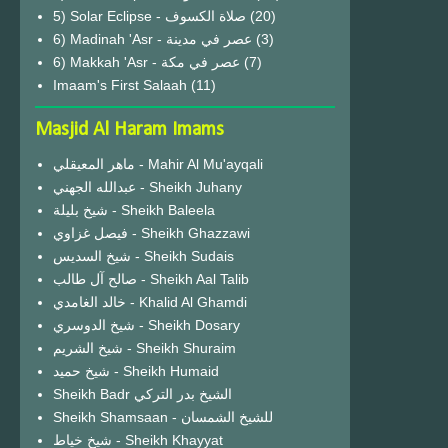
(20)
6) Madinah 'Asr - عصر في مدينة
(3)
6) Makkah 'Asr - عصر في مكة
(7)
Imaam's First Salaah
(11)
Masjid Al Haram Imams
ماهر المعيقلي - Mahir Al Mu'ayqali
عبدالله الجهني - Sheikh Juhany
شيخ بليلة - Sheikh Baleela
فيصل غزاوي - Sheikh Ghazzawi
شيخ السديس - Sheikh Sudais
صالح آل طالب - Sheikh Aal Talib
خالد الغامدي - Khalid Al Ghamdi
شيخ الدوسري - Sheikh Dosary
شيخ الشريم - Sheikh Shuraim
شيخ حميد - Sheikh Humaid
Sheikh Badr الشيخ بدر التركي
Sheikh Shamsaan - للشيخ الشمسان
شيخ خياط - Sheikh Khayyat