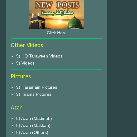
Click Here
Other Videos
9) HQ Taraweeh Videos
9) Videos
Pictures
9) Haramain Pictures
9) Imams Pictures
Azan
8) Azan (Madinah)
8) Azan (Makkah)
8) Azan (Others)