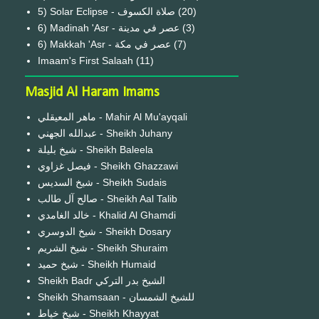
(20)
6) Madinah 'Asr - عصر في مدينة
(3)
6) Makkah 'Asr - عصر في مكة
(7)
Imaam's First Salaah
(11)
Masjid Al Haram Imams
ماهر المعيقلي - Mahir Al Mu'ayqali
عبدالله الجهني - Sheikh Juhany
شيخ بليلة - Sheikh Baleela
فيصل غزاوي - Sheikh Ghazzawi
شيخ السديس - Sheikh Sudais
صالح آل طالب - Sheikh Aal Talib
خالد الغامدي - Khalid Al Ghamdi
شيخ الدوسري - Sheikh Dosary
شيخ الشريم - Sheikh Shuraim
شيخ حميد - Sheikh Humaid
Sheikh Badr الشيخ بدر التركي
Sheikh Shamsaan - للشيخ الشمسان
شيخ خياط - Sheikh Khayyat