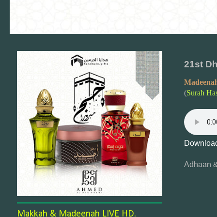
21st Dh
Madeenah
(
Surah Has
Download
Adhaan &
Makkah & Madeenah LIVE HD.