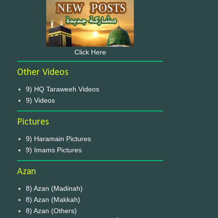
Click Here
Other Videos
9) HQ Taraweeh Videos
9) Videos
Pictures
9) Haramain Pictures
9) Imams Pictures
Azan
8) Azan (Madinah)
8) Azan (Makkah)
8) Azan (Others)