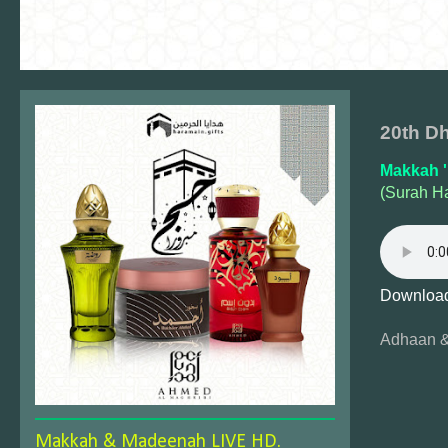
20th Dh
Makkah '
(Surah H
Download
Adhaan &
Makkah & Madeenah LIVE HD.