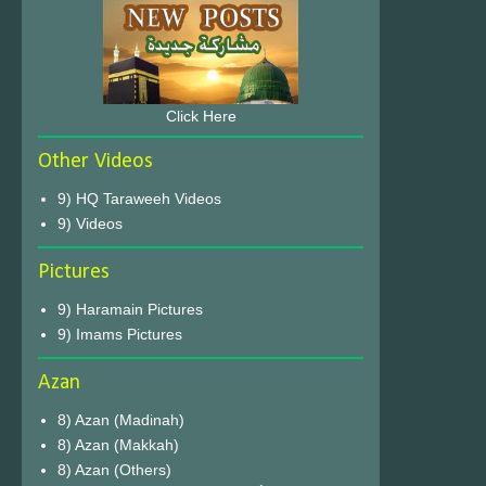
Click Here
Other Videos
9) HQ Taraweeh Videos
9) Videos
Pictures
9) Haramain Pictures
9) Imams Pictures
Azan
8) Azan (Madinah)
8) Azan (Makkah)
8) Azan (Others)