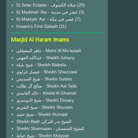
(20)
6) Madinah 'Asr - عصر في مدينة
(3)
6) Makkah 'Asr - عصر في مكة
(7)
Imaam's First Salaah
(11)
Masjid Al Haram Imams
ماهر المعيقلي - Mahir Al Mu'ayqali
عبدالله الجهني - Sheikh Juhany
شيخ بليلة - Sheikh Baleela
فيصل غزاوي - Sheikh Ghazzawi
شيخ السديس - Sheikh Sudais
صالح آل طالب - Sheikh Aal Talib
خالد الغامدي - Khalid Al Ghamdi
شيخ الدوسري - Sheikh Dosary
شيخ الشريم - Sheikh Shuraim
شيخ حميد - Sheikh Humaid
Sheikh Badr الشيخ بدر التركي
Sheikh Shamsaan - للشيخ الشمسان
شيخ خياط - Sheikh Khayyat